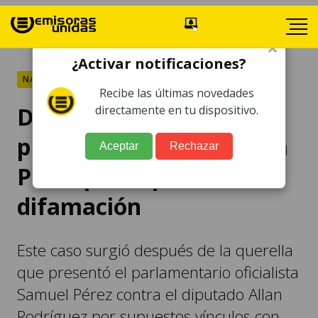
×
¿Activar notificaciones?
NACIONALES
Recibe las últimas novedades
Diputado Rodríguez
directamente en tu dispositivo.
presenta querella contra
Aceptar
Rechazar
Pérez por supuesta
difamación
Este caso surgió después de la querella
que presentó el parlamentario oficialista
Samuel Pérez contra el diputado Allan
Rodríguez por supuestos vínculos con