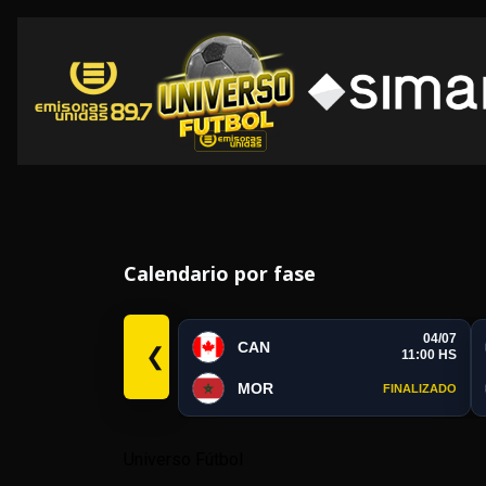
Calendario por fase
04/07
CAN
❮
11:00 HS
MOR
FINALIZADO
Universo Fútbol