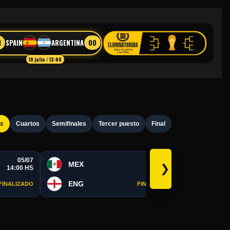
1
00
SPAIN
ARGENTINA
19 julio / 13:00
os
Cuartos
Semifinales
Tercer puesto
Final
05/07
05/07
MEX
POR
❯
14:00 HS
19:00 HS
ENG
SPA
FINALIZADO
FINALIZADO