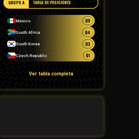
GRUPO A
TABLA DE POSICIONES
09
Mexico
04
South Africa
03
South Korea
01
Czech Republic
Ver tabla completa