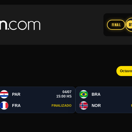
0
FINAL
Octav
04/07
PAR
BRA
15:00 HS
FRA
NOR
FINALIZADO