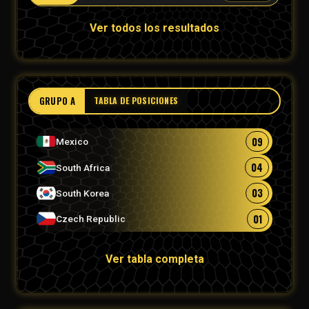
Ver todos los resultados
GRUPO A
TABLA DE POSICIONES
09
Mexico
04
South Africa
03
South Korea
01
Czech Republic
Ver tabla completa