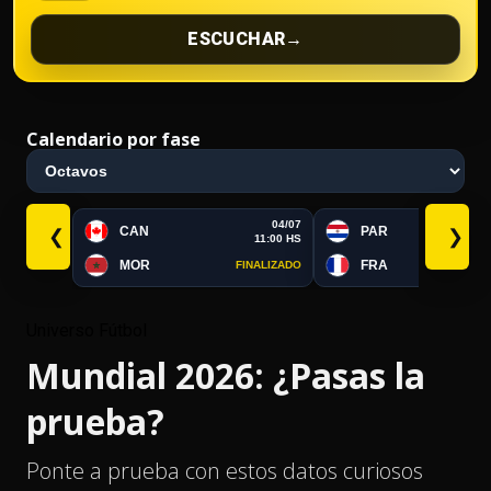
ESCUCHAR
→
Calendario por fase
04/07
CAN
PAR
❮
❯
11:00 HS
MOR
FRA
FINALIZADO
FI
Universo Fútbol
Mundial 2026: ¿Pasas la
prueba?
Ponte a prueba con estos datos curiosos