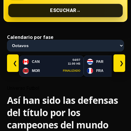
ESCUCHAR
→
Calendario por fase
04/07
CAN
PAR
❮
❯
11:00 HS
MOR
FRA
FINALIZADO
FI
Universo Futbol
Así han sido las defensas
del título por los
campeones del mundo