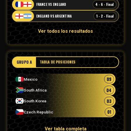
4 - 6 - Final
FRANCE VS ENGLAND
1 - 2 - Final
ENGLAND VS ARGENTINA
Ver todos los resultados
GRUPO A
TABLA DE POSICIONES
09
Mexico
04
South Africa
03
South Korea
01
Czech Republic
Ver tabla completa