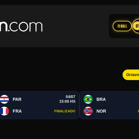
0
FINAL
Octav
04/07
PAR
BRA
15:00 HS
FRA
NOR
FINALIZADO