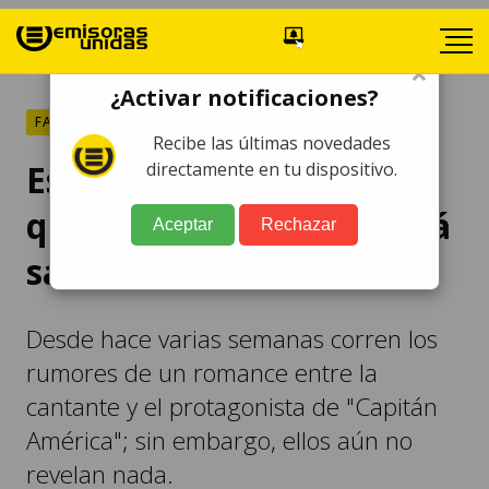
×
¿Activar notificaciones?
FARÁNDULA
Recibe las últimas novedades
Esta prueba confirmaría
directamente en tu dispositivo.
que Selena Gomez sí está
Aceptar
Rechazar
saliendo con Chris Evans
Desde hace varias semanas corren los
rumores de un romance entre la
cantante y el protagonista de "Capitán
América"; sin embargo, ellos aún no
revelan nada.