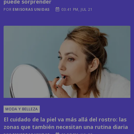
puede sorprender
POR
EMISORAS UNIDAS
03:41 PM, JUL 21
MODA Y BELLEZA
El cuidado de la piel va más allá del rostro: las
zonas que también necesitan una rutina diaria