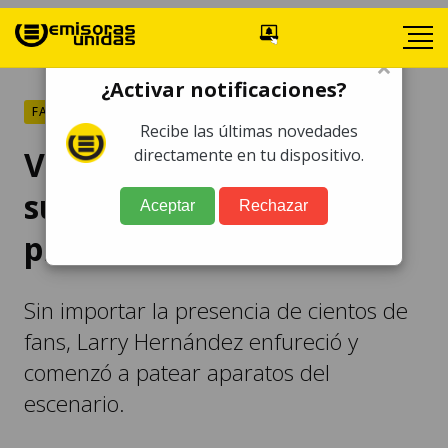
×
¿Activar notificaciones?
FARÁNDULA
Recibe las últimas novedades
VIDEO. Larry Hernández
directamente en tu dispositivo.
sufre ataque de ira en
Aceptar
Rechazar
pleno concierto
Sin importar la presencia de cientos de
fans, Larry Hernández enfureció y
comenzó a patear aparatos del
escenario.