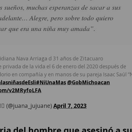
 sueños, muchas esperanzas de sacar a sus
adelante… Alegre, pero sobre todo quiero
ar que era una niña muy amada”.
ridiana Nava Arriaga d 31 años de Zitacuaro
 privada de la vida el 6 de enero del 2020 después de
elorio en compañía y en manos de su pareja Isaac Saúl “N
lasniñasdeEsli
#NiUnaMas
⁦
@GobMichoacan
.com/v2MRyfoLFA
🏻‍♀️ (@juana_jujuane)
April 7, 2023
oria del hombre que asesinó a s