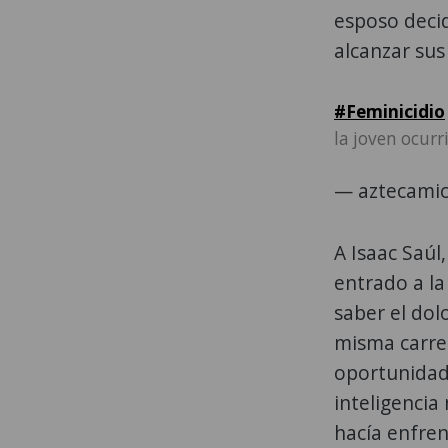
esposo decid
alcanzar sus
#Feminicidio
la joven ocurr
— aztecami
A Isaac Saúl
entrado a la
saber el dol
misma carrer
oportunidad 
inteligencia
hacía enfrent