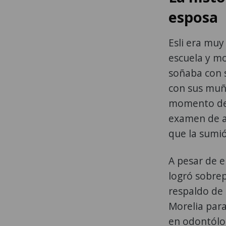
esposa
Esli era muy
escuela y mo
soñaba con 
con sus muñe
momento de i
examen de ad
que la sumi
A pesar de e
logró sobrep
respaldo de 
Morelia para
en odontólog