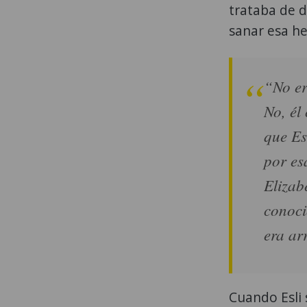
trataba de 
sanar esa he
“No er
No, él
que Es
por es
Elizab
conoci
era ar
Cuando Esli 