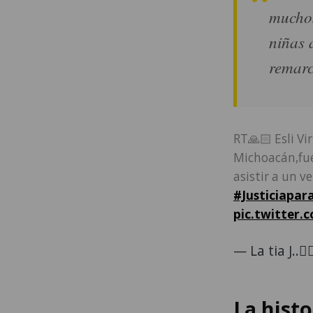
muchos
niñas 
remarc
RT🙏🏻 Esli Vi
Michoacán,fue
asistir a un v
#Justiciapara
pic.twitter
— La tia J..
La hist