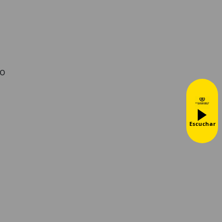
so
Escuchar
a