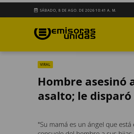
SÁBADO, 8 DE AGO. DE 2026 10:41 A. M.
VIRAL
Hombre asesinó a
asalto; le disparó
"Su mamá es un ángel que está en
consuelo del hombre a sus hijas