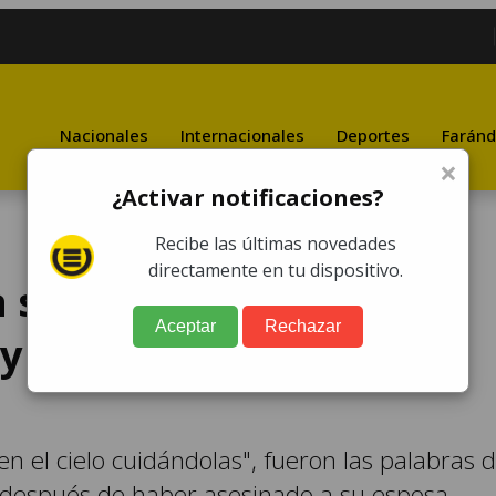
Nacionales
Internacionales
Deportes
Faránd
×
¿Activar notificaciones?
Recibe las últimas novedades
directamente en tu dispositivo.
 su esposa al simular
Aceptar
Rechazar
 y huyó
 el cielo cuidándolas", fueron las palabras 
 después de haber asesinado a su esposa.