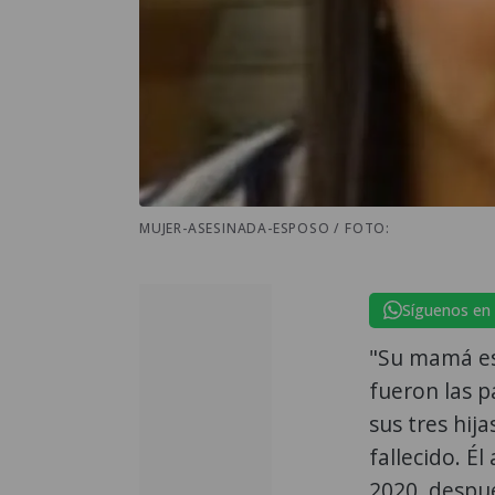
MUJER-ASESINADA-ESPOSO / FOTO:
Síguenos en
"Su mamá es 
fueron las p
sus tres hij
fallecido. É
2020, despué