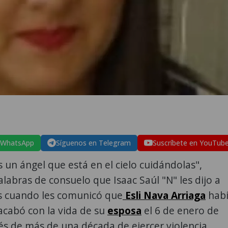
 WhatsApp
Síguenos en Telegram
Suscríbete en YouTub
un ángel que está en el cielo cuidándolas",
alabras de consuelo que Isaac Saúl "N" les dijo a
as cuando les comunicó que
Esli Nava Arriaga
hab
l acabó con la vida de su
esposa
el 6 de enero de
s de más de una década de ejercer violencia