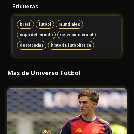
Etiquetas
brasil
fútbol
mundiales
copa del mundo
selección brasil
destacadas
historia futbolística
Más de Universo Fútbol