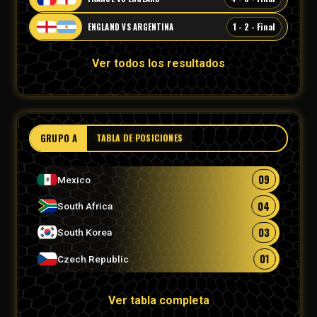
1 - 2 - Final
ENGLAND VS ARGENTINA
Ver todos los resultados
GRUPO A
TABLA DE POSICIONES
09
Mexico
04
South Africa
03
South Korea
01
Czech Republic
Ver tabla completa