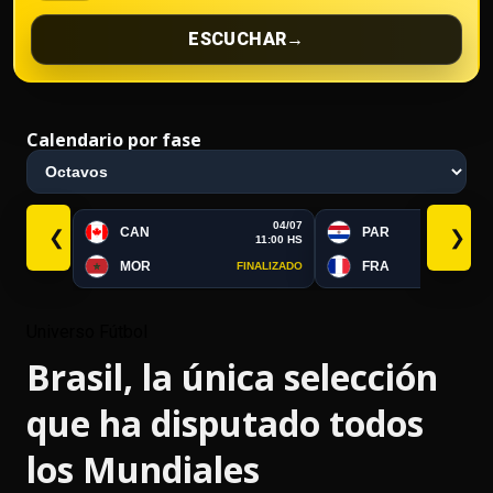
ESCUCHAR
→
Calendario por fase
04/07
CAN
PAR
❮
❯
11:00 HS
MOR
FRA
FINALIZADO
FI
Universo Fútbol
Brasil, la única selección
que ha disputado todos
los Mundiales