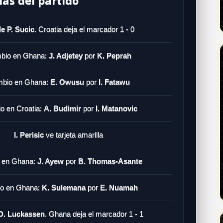
e P. Sucic
. Croatia deja el marcador 1 - 0
bio en Ghana:
J. Adjetey
por
K. Peprah
bio en Ghana:
E. Owusu
por
I. Fatawu
o en Croatia:
A. Budimir
por
I. Matanovic
I. Perisic
ve tarjeta amarilla
 en Ghana:
J. Ayew
por
B. Thomas-Asante
o en Ghana:
K. Sulemana
por
E. Nuamah
D. Luckassen
. Ghana deja el marcador 1 - 1