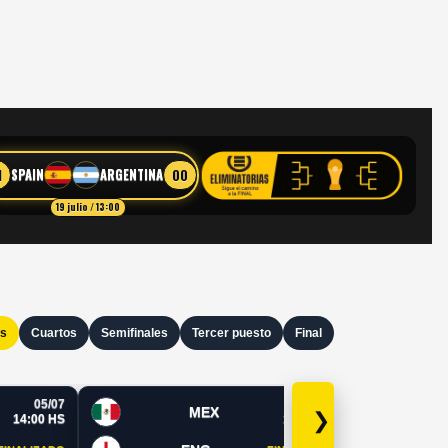
1
00
SPAIN
ARGENTINA
19 julio / 13:00
os
Cuartos
Semifinales
Tercer puesto
Final
05/07
05/07
MEX
❯
14:00 HS
19:00 HS