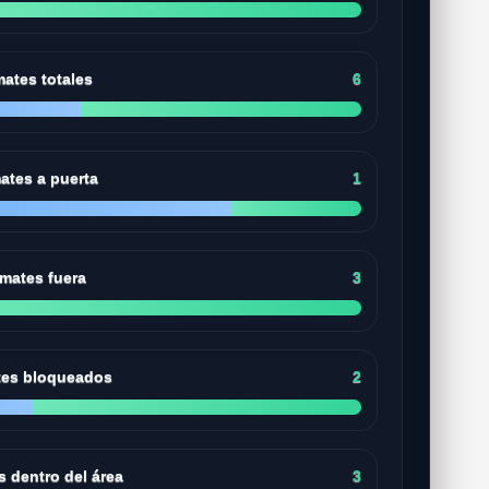
ates totales
6
ates a puerta
1
mates fuera
3
es bloqueados
2
 dentro del área
3