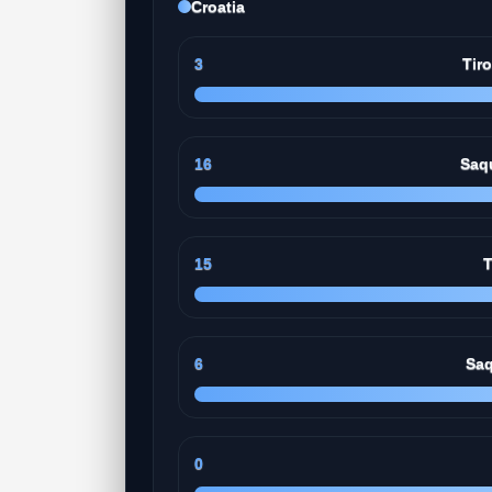
Croatia
3
Tir
16
Saq
15
T
6
Saq
0