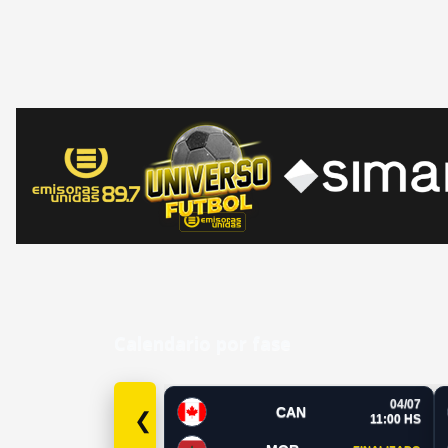
Calendario por fase
04/07
CAN
❮
11:00 HS