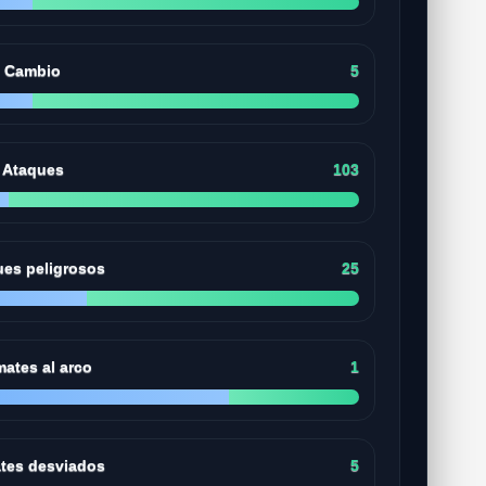
Cambio
5
Ataques
103
ues peligrosos
25
ates al arco
1
tes desviados
5