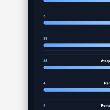
5
89
35
Ataq
4
Rem
4
Rema