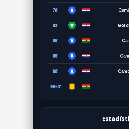
78'
Cambi
83'
Gol d
85'
Cam
88'
Camb
88'
Cambi
90+4'
Estadíst