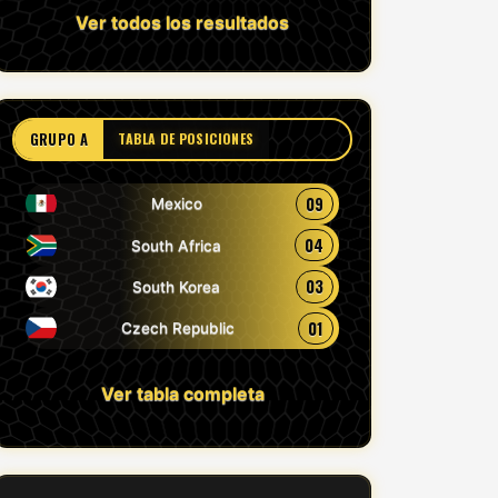
Ver todos los resultados
GRUPO A
TABLA DE POSICIONES
09
Mexico
04
South Africa
03
South Korea
01
Czech Republic
Ver tabla completa