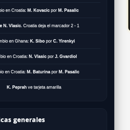
o en Croatia:
M. Kovacic
por
M. Pasalic
e N. Vlasic
. Croatia deja el marcador 2 - 1
bio en Ghana:
K. Sibo
por
C. Yirenkyi
io en Croatia:
N. Vlasic
por
J. Gvardiol
o en Croatia:
M. Baturina
por
M. Pasalic
K. Peprah
ve tarjeta amarilla
icas generales