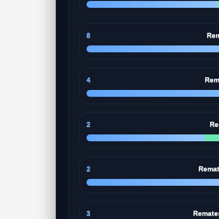
8
Rem
4
Rem
2
Re
2
Remat
3
Remates