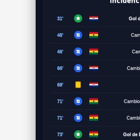
31'
Gol d
46'
Cam
46'
Cam
66'
Cambi
68'
71'
Cambio
71'
Cambi
73'
Gol de 