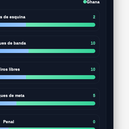
Ghana
os de esquina
2
ues de banda
10
iros libres
10
ues de meta
5
Penal
0