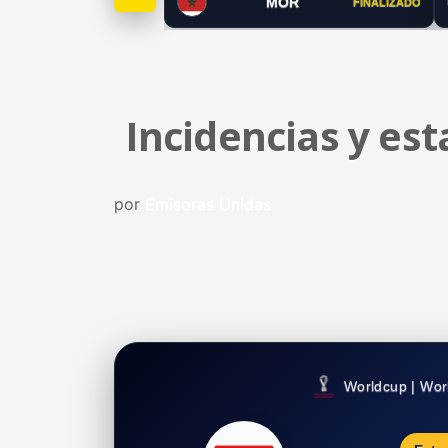
MOR
FINALIZADO
Incidencias y es
por
Emisoras Unidas
Worldcup | Wor