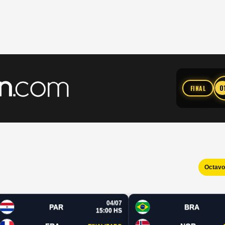
0
FINAL
Octav
04/07
PAR
BRA
15:00 HS