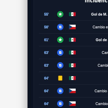
55'
Gol de M.
56'
Cambio e
61'
Gol de
63'
Cam
63'
Cambi
64'
64'
Cambio 
64'
Cambio