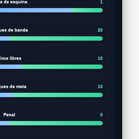
os de esquina
1
ues de banda
20
iros libres
10
ues de meta
10
Penal
0