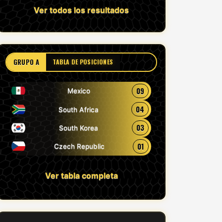
Ver todos los resultados
GRUPO A
TABLA DE POSICIONES
09
Mexico
04
South Africa
03
South Korea
01
Czech Republic
Ver tabla completa