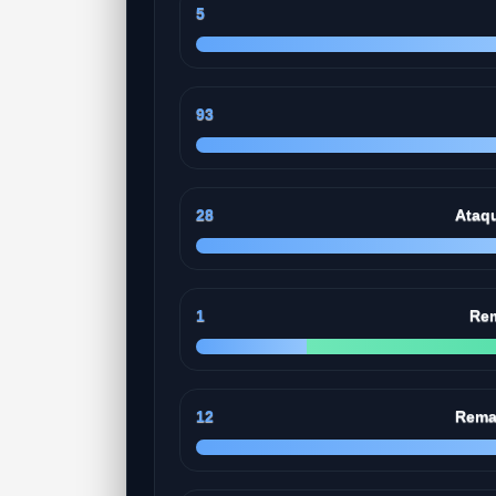
5
93
28
Ataq
1
Rem
12
Rema