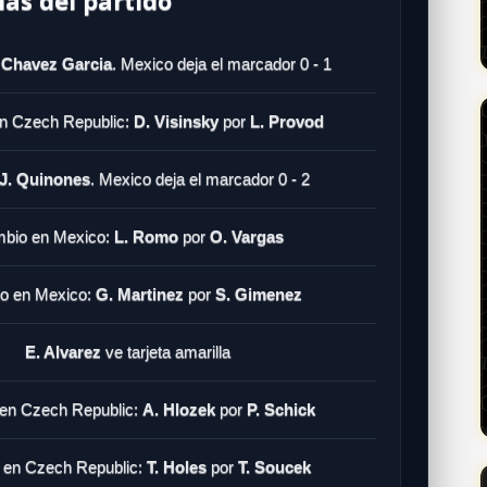
 Chavez Garcia
. Mexico deja el marcador 0 - 1
n Czech Republic:
D. Visinsky
por
L. Provod
 J. Quinones
. Mexico deja el marcador 0 - 2
bio en Mexico:
L. Romo
por
O. Vargas
o en Mexico:
G. Martinez
por
S. Gimenez
E. Alvarez
ve tarjeta amarilla
en Czech Republic:
A. Hlozek
por
P. Schick
 en Czech Republic:
T. Holes
por
T. Soucek