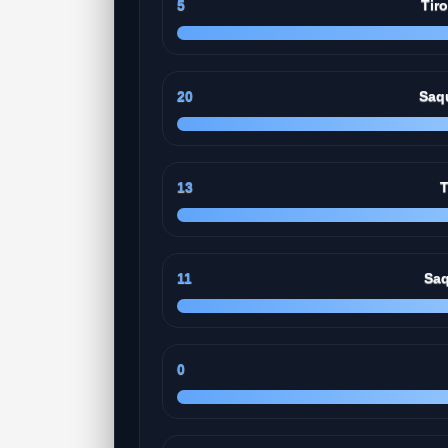
5
Tir
20
Saq
13
T
11
Saq
0