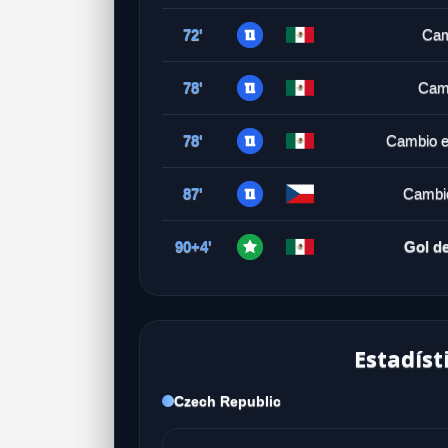
72'
Cam
78'
Cam
78'
Cambio e
87'
Cambio
90+4'
Gol de
Estadíst
Czech Republic