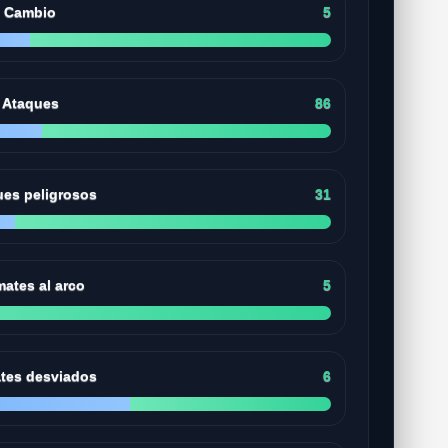
Cambio
5
Ataques
86
ues peligrosos
31
ates al arco
5
tes desviados
6