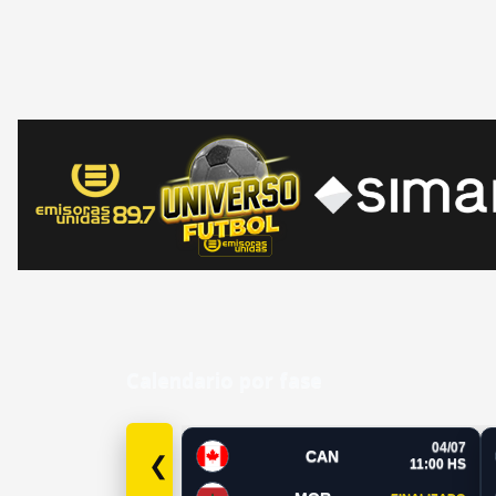
Calendario por fase
04/07
CAN
❮
11:00 HS