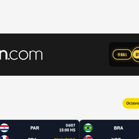
0
FINAL
Octav
04/07
PAR
BRA
15:00 HS