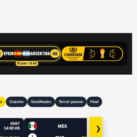
1
00
SPAIN
ARGENTINA
19 julio / 13:00
os
Cuartos
Semifinales
Tercer puesto
Final
05/07
05/07
MEX
❯
14:00 HS
19:00 HS