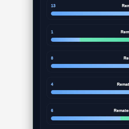
13
Rem
1
Rem
8
Re
4
Remat
6
Remates