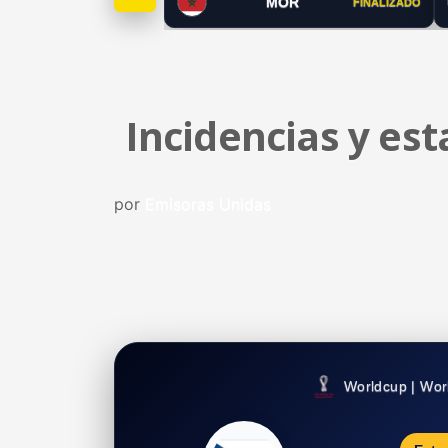
MOR
FINALIZADO
Incidencias y es
por
Emisoras Unidas
Worldcup | Wor