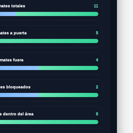
ates totales
11
ates a puerta
5
mates fuera
4
es bloqueados
2
 dentro del área
9