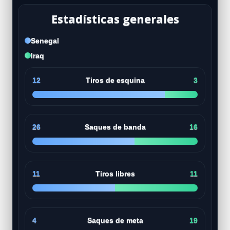
Estadísticas generales
Senegal
Iraq
12
Tiros de esquina
3
26
Saques de banda
16
11
Tiros libres
11
4
Saques de meta
19