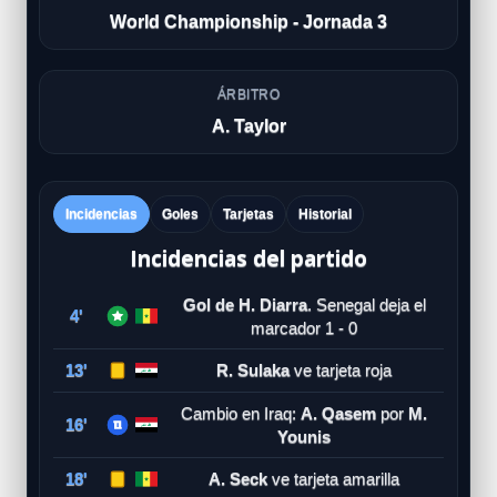
World Championship - Jornada 3
ÁRBITRO
A. Taylor
Incidencias
Goles
Tarjetas
Historial
Incidencias del partido
Gol de H. Diarra
. Senegal deja el
4'
marcador 1 - 0
13'
R. Sulaka
ve tarjeta roja
Cambio en Iraq:
A. Qasem
por
M.
16'
Younis
18'
A. Seck
ve tarjeta amarilla