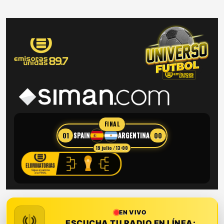
FINAL
01
00
SPAIN
ARGENTINA
19 julio / 13:00
EN VIVO
ESCUCHA TU RADIO EN LÍNEA: