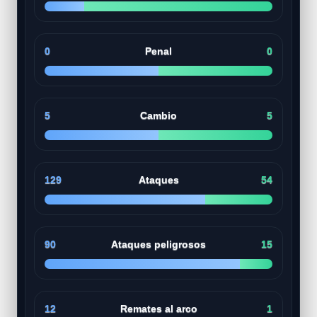
0
Penal
0
5
Cambio
5
129
Ataques
54
90
Ataques peligrosos
15
12
Remates al arco
1