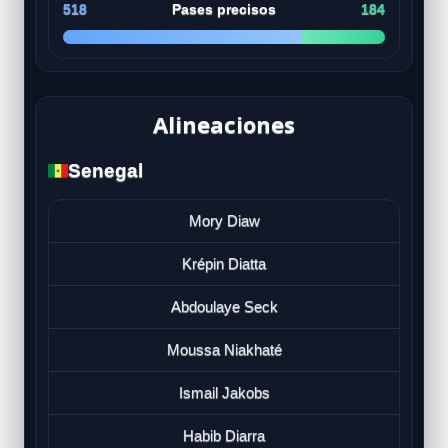
518
Pases precisos
184
Alineaciones
Senegal
Mory Diaw
Krépin Diatta
Abdoulaye Seck
Moussa Niakhaté
Ismail Jakobs
Habib Diarra