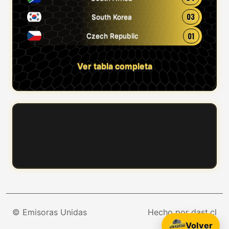
03
South Korea
01
Czech Republic
Ver tabla completa
© Emisoras Unidas
Hecho por dast.cl
Volver