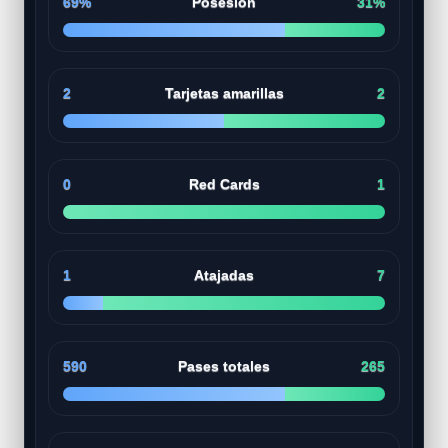
69%
Posesión
31%
2
Tarjetas amarillas
2
0
Red Cards
1
1
Atajadas
7
590
Pases totales
265