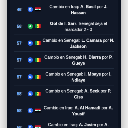
Cambio en Iraq:
A. Basil
por
J.
46'
Hassan
Gol de I. Sarr
. Senegal deja el
56'
marcador 2 - 0
Cambio en Senegal:
L. Camara
por
N.
57'
Jackson
Cambio en Senegal:
H. Diarra
por
P.
57'
Gueye
Cambio en Senegal:
I. Mbaye
por
I.
57'
Ndiaye
Cambio en Senegal:
A. Seck
por
P.
58'
Ciss
Cambio en Iraq:
A. Al Hamadi
por
A.
58'
Yousif
Cambio en Iraq:
A. Jasim
por
A.
58'