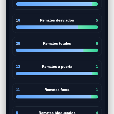
16
Remates desviados
5
28
Remates totales
6
12
Remates a puerta
1
11
Remates fuera
1
5
Remates bloqueados
4