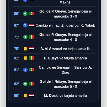
Maknzi
Gol de P. Gueye
. Senegal deja el
59'
marcador 3 - 0
67'
Cambio en Iraq:
Z. Iqbal
por
K. Yakob
Gol de P. Gueye
. Senegal deja el
71'
marcador 4 - 0
75'
A. Al Ammari
ve tarjeta amarilla
81'
P. Gueye
ve tarjeta amarilla
Cambio en Senegal:
I. Sarr
por
A.
81'
Diao
Gol de I. Ndiaye
. Senegal deja el
82'
marcador 5 - 0
90'
M. Doski
ve tarjeta amarilla