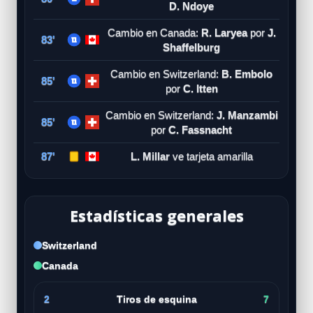
D. Ndoye
Cambio en Canada:
R. Laryea
por
J.
83'
Shaffelburg
Cambio en Switzerland:
B. Embolo
85'
por
C. Itten
Cambio en Switzerland:
J. Manzambi
85'
por
C. Fassnacht
87'
L. Millar
ve tarjeta amarilla
Estadísticas generales
Switzerland
Canada
2
Tiros de esquina
7