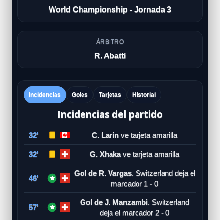
World Championship - Jornada 3
ÁRBITRO
R. Abatti
Incidencias
Goles
Tarjetas
Historial
Incidencias del partido
32'
C. Larin
ve tarjeta amarilla
32'
G. Xhaka
ve tarjeta amarilla
Gol de R. Vargas
. Switzerland deja el
46'
marcador 1 - 0
Gol de J. Manzambi
. Switzerland
57'
deja el marcador 2 - 0