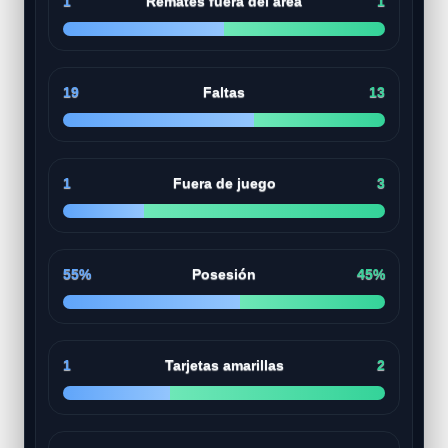
1
Remates fuera del área
1
19
Faltas
13
1
Fuera de juego
3
55%
Posesión
45%
1
Tarjetas amarillas
2