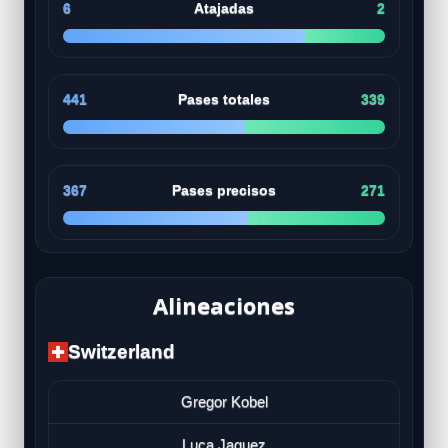
6
Atajadas
2
441
Pases totales
339
367
Pases precisos
271
Alineaciones
Switzerland
Gregor Kobel
Luca Jaquez