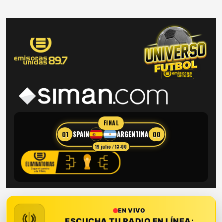
FINAL
01
00
SPAIN
ARGENTINA
19 julio / 13:00
EN VIVO
ESCUCHA TU RADIO EN LÍNEA: