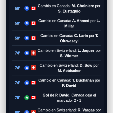
Cambio en Canada:
M. Choiniere
por
58'
S. Eustaquio
Cambio en Canada:
A. Ahmed
por
L.
58'
Millar
Cambio en Canada:
C. Larin
por
T.
58'
Oluwaseyi
Cambio en Switzerland:
L. Jaquez
por
74'
S. Widmer
Cambio en Switzerland:
D. Sow
por
74'
M. Aebischer
Cambio en Canada:
T. Buchanan
por
74'
P. David
Gol de P. David
. Canada deja el
76'
marcador 2 - 1
Cambio en Switzerland:
R. Vargas
por
80'