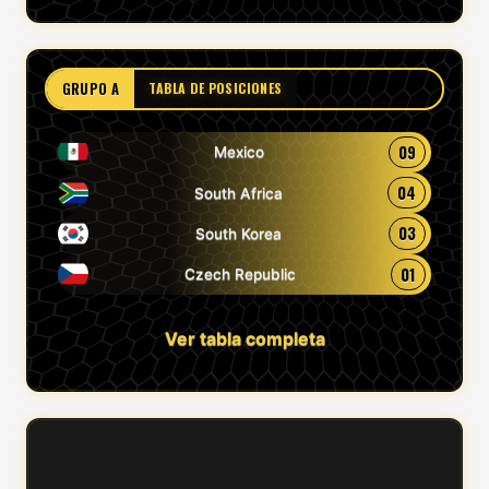
GRUPO A
TABLA DE POSICIONES
09
Mexico
04
South Africa
03
South Korea
01
Czech Republic
Ver tabla completa