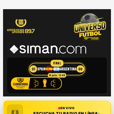
FINAL
01
00
SPAIN
ARGENTINA
19 julio / 13:00
EN VIVO
ESCUCHA TU RADIO EN LÍNEA: