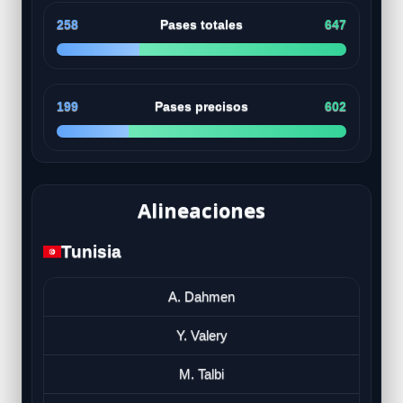
258
Pases totales
647
199
Pases precisos
602
Alineaciones
Tunisia
A. Dahmen
Y. Valery
M. Talbi