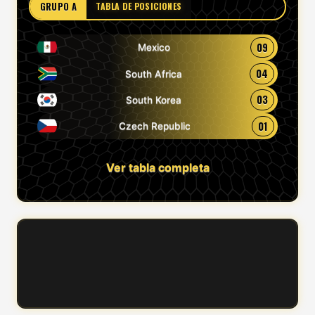
GRUPO A
TABLA DE POSICIONES
09
Mexico
04
South Africa
03
South Korea
01
Czech Republic
Ver tabla completa