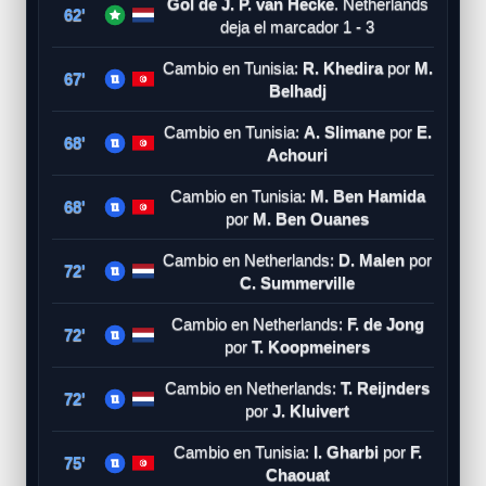
Gol de J. P. van Hecke
. Netherlands
62'
deja el marcador 1 - 3
Cambio en Tunisia:
R. Khedira
por
M.
67'
Belhadj
Cambio en Tunisia:
A. Slimane
por
E.
68'
Achouri
Cambio en Tunisia:
M. Ben Hamida
68'
por
M. Ben Ouanes
Cambio en Netherlands:
D. Malen
por
72'
C. Summerville
Cambio en Netherlands:
F. de Jong
72'
por
T. Koopmeiners
Cambio en Netherlands:
T. Reijnders
72'
por
J. Kluivert
Cambio en Tunisia:
I. Gharbi
por
F.
75'
Chaouat