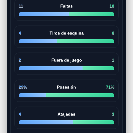
11
Faltas
10
4
Tiros de esquina
6
2
Fuera de juego
1
29%
Posesión
71%
4
Atajadas
3