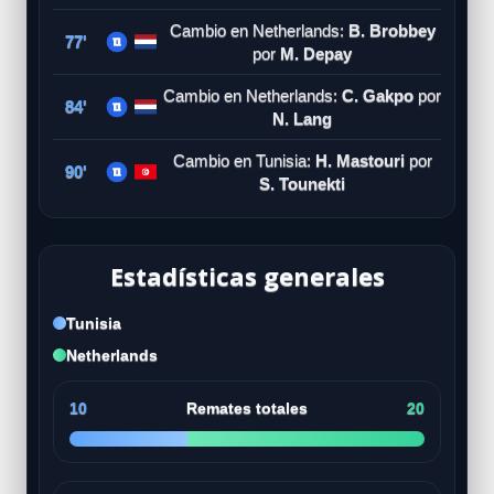
Cambio en Netherlands:
B. Brobbey
77'
por
M. Depay
Cambio en Netherlands:
C. Gakpo
por
84'
N. Lang
Cambio en Tunisia:
H. Mastouri
por
90'
S. Tounekti
Estadísticas generales
Tunisia
Netherlands
10
Remates totales
20