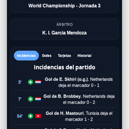
World Championship - Jornada 3
ÁRBITRO
K. I. Garcia Mendoza
Incidencias
Goles
Tarjetas
Historial
Incidencias del partido
Gol de E. Skhiri (o.g.)
. Netherlands
3'
deja el marcador 0 - 1
Gol de B. Brobbey
. Netherlands deja
7'
el marcador 0 - 2
Gol de H. Mastouri
. Tunisia deja el
54'
marcador 1 - 2