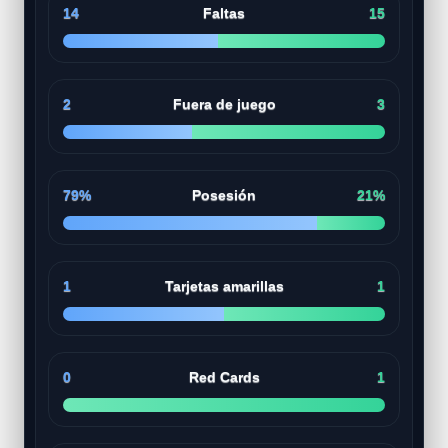
14
Faltas
15
2
Fuera de juego
3
79%
Posesión
21%
1
Tarjetas amarillas
1
0
Red Cards
1