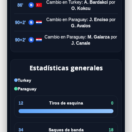
Cambio en Turkey:
A. Bardakci
por
86'
O. Kokcu
Cambio en Paraguay:
J. Enciso
por
90+2'
G. Avalos
Cambio en Paraguay:
M. Galarza
por
90+2'
J. Canale
Estadísticas generales
Turkey
Paraguay
12
Tiros de esquina
0
34
Saques de banda
18