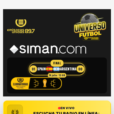
FINAL
01
00
SPAIN
ARGENTINA
19 julio / 13:00
EN VIVO
ESCUCHA TU RADIO EN LÍNEA: