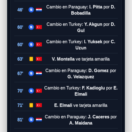
Cambio en Paraguay:
I. Pitta
por
D.
46'
Bobadilla
Cambio en Turkey:
Y. Akgun
por
D.
60'
Gul
Cambio en Turkey:
I. Yuksek
por
C.
60'
Uzun
63'
V. Montella
ve tarjeta amarilla
Cambio en Paraguay:
D. Gomez
por
67'
G. Velazquez
Cambio en Turkey:
F. Kadioglu
por
E.
70'
Elmali
71'
E. Elmali
ve tarjeta amarilla
Cambio en Paraguay:
J. Caceres
por
81'
A. Maidana