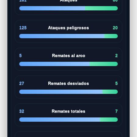
125
Ataques peligrosos
20
5
Remates al arco
2
27
Remates desviados
5
32
Remates totales
7