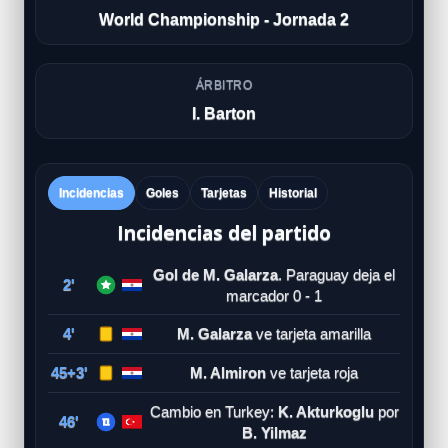
World Championship - Jornada 2
ÁRBITRO
I. Barton
Incidencias
Goles
Tarjetas
Historial
Incidencias del partido
Gol de M. Galarza
. Paraguay deja el
2'
marcador 0 - 1
4'
M. Galarza
ve tarjeta amarilla
45+3'
M. Almiron
ve tarjeta roja
Cambio en Turkey:
K. Akturkoglu
por
46'
B. Yilmaz