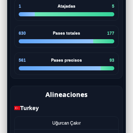
1
Atajadas
5
630
Pases totales
177
561
Pases precisos
93
Alineaciones
Turkey
Uğurcan Çakır