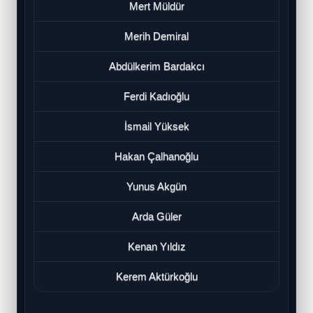
Mert Müldür
Merih Demiral
Abdülkerim Bardakcı
Ferdi Kadıoğlu
İsmail Yüksek
Hakan Çalhanoğlu
Yunus Akgün
Arda Güler
Kenan Yıldız
Kerem Aktürkoğlu