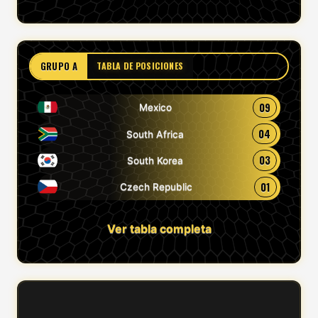
GRUPO A
TABLA DE POSICIONES
09
Mexico
04
South Africa
03
South Korea
01
Czech Republic
Ver tabla completa