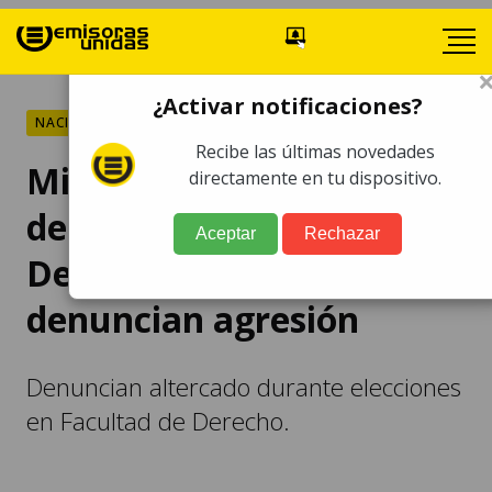
¿Activar notificaciones?
NACIONALES
Recibe las últimas novedades
Miembros de Asociación
directamente en tu dispositivo.
de Estudiantes de
Aceptar
Rechazar
Derecho de la USAC
denuncian agresión
Denuncian altercado durante elecciones
en Facultad de Derecho.