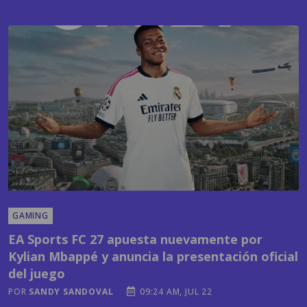
GAMING
EA Sports FC 27 apuesta nuevamente por
Kylian Mbappé y anuncia la presentación oficial
del juego
POR
SANDY SANDOVAL
09:24 AM, JUL 22