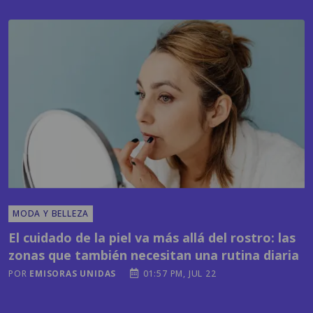
MODA Y BELLEZA
El cuidado de la piel va más allá del rostro: las
zonas que también necesitan una rutina diaria
POR
EMISORAS UNIDAS
01:57 PM, JUL 22