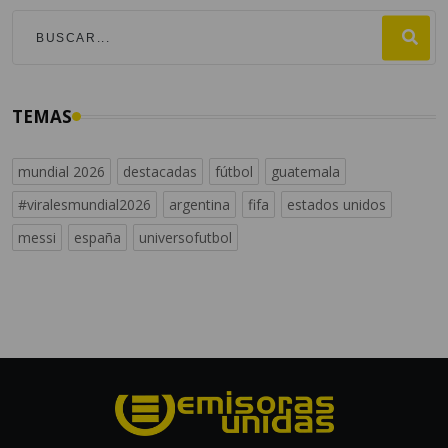
TENDENCIAS
¿Por qué sirve poner hielo en el
inodoro y por qué debes hacerlo
hoy mismo?
POR EMISORAS UNIDAS
03:40 PM, AUG 04