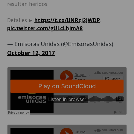
resultan heridos.
Detalles ►
https://t.co/UNRzj2JWDP
.
pic.twitter.com/gULcLhjmA8
— Emisoras Unidas (@EmisorasUnidas)
October 12, 2017