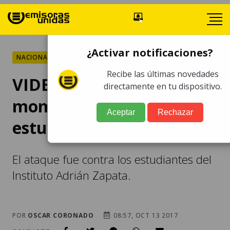
¿Activar notificaciones?
NACIONALES
Recibe las últimas novedades
VIDEO | Este es el
directamente en tu dispositivo.
momento del ataque a
Aceptar
Rechazar
estudiantes en zona 6
El ataque fue contra los estudiantes del
Instituto Adrián Zapata.
POR
OSCAR CORONADO
08:57, OCT 13 2017