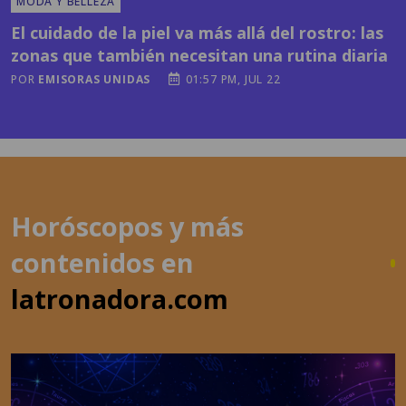
zonas que también necesitan una rutina diaria
POR
EMISORAS UNIDAS
01:57 PM, JUL 22
Horóscopos y más
contenidos en
latronadora.com