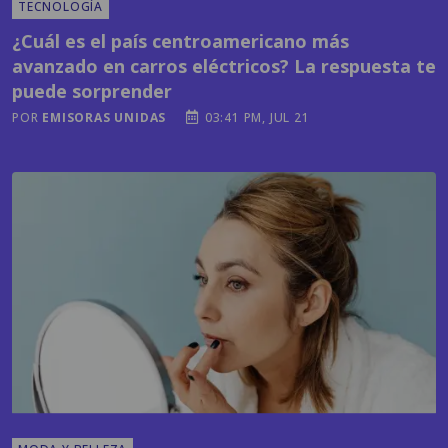
avanzado en carros eléctricos? La respuesta te
puede sorprender
POR
EMISORAS UNIDAS
03:41 PM, JUL 21
MODA Y BELLEZA
El cuidado de la piel va más allá del rostro: las