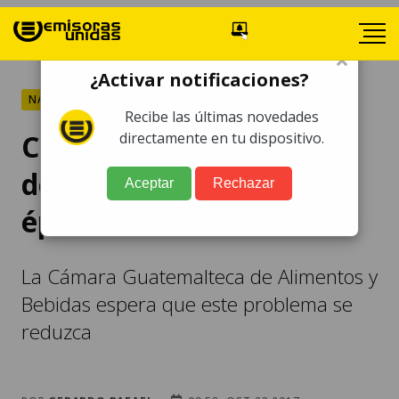
×
¿Activar notificaciones?
NACIONALES
Recibe las últimas novedades
CGAB reporta aumento
directamente en tu dispositivo.
del contrabando por
Aceptar
Rechazar
época de fin de año
La Cámara Guatemalteca de Alimentos y
Bebidas espera que este problema se
reduzca