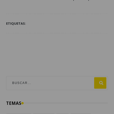
ETIQUETAS:
TEMAS
mundial 2026
destacadas
fútbol
guatemala
#viralesmundial2026
argentina
fifa
estados unidos