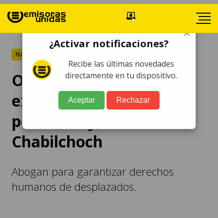
×
¿Activar notificaciones?
NACIONALES
Recibe las últimas novedades
ONU en Guatemala
directamente en tu dispositivo.
expresa "preocupación"
Aceptar
Rechazar
por desalojo en
Chabilchoch
Abogan para garantizar derechos
humanos de desplazados.