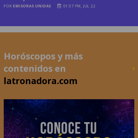
POR
EMISORAS UNIDAS
01:57 PM, JUL 22
Horóscopos y más
contenidos en
latronadora.com