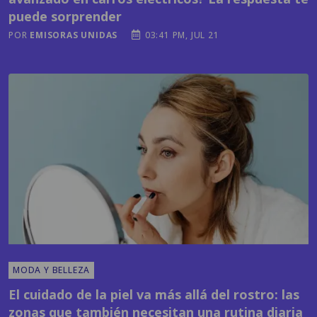
puede sorprender
POR
EMISORAS UNIDAS
03:41 PM, JUL 21
MODA Y BELLEZA
El cuidado de la piel va más allá del rostro: las
zonas que también necesitan una rutina diaria