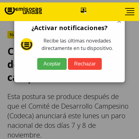
×
¿Activar notificaciones?
NACIONALES
Recibe las últimas novedades
Cámara del Agro
directamente en tu dispositivo.
denuncia bloqueos de
Aceptar
Rechazar
campesinos
Esta postura se produce después de
que el Comité de Desarrollo Campesino
(Codeca) anunciará este lunes un paro
nacional de dos días 7 y 8 de
noviembre.