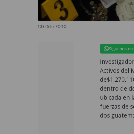
123456 / FOTO:
Síguenos en
Investigador
Activos del 
de$1,270,11
dentro de do
ubicada en l
fuerzas de 
dos guatema