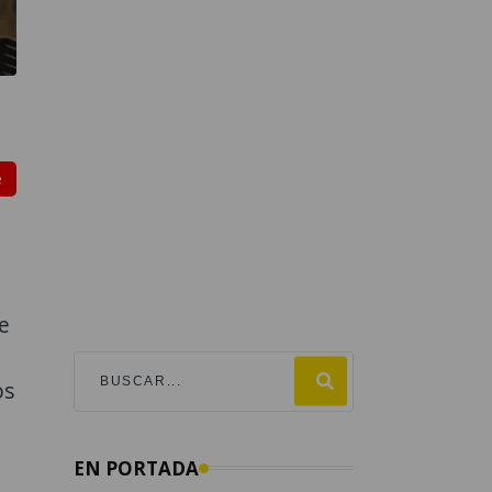
e
e
os
EN PORTADA