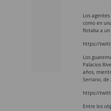
Los agentes 
como en una
flotaba a un
https://twi
Los guatema
Palacios Riv
años, mientr
Serrano, de 
https://twi
Entre los ob