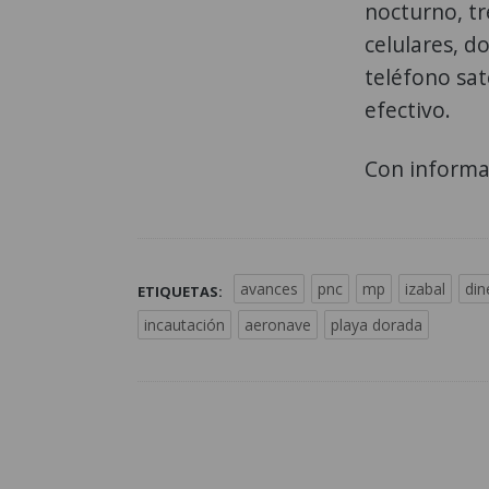
nocturno, tr
celulares, d
teléfono sat
efectivo.
Con informac
avances
pnc
mp
izabal
din
ETIQUETAS:
incautación
aeronave
playa dorada