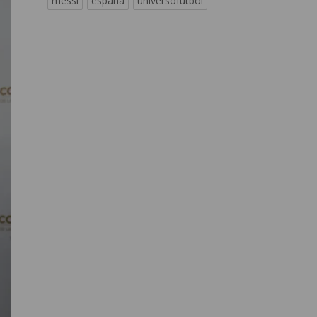
messi
españa
universofutbol