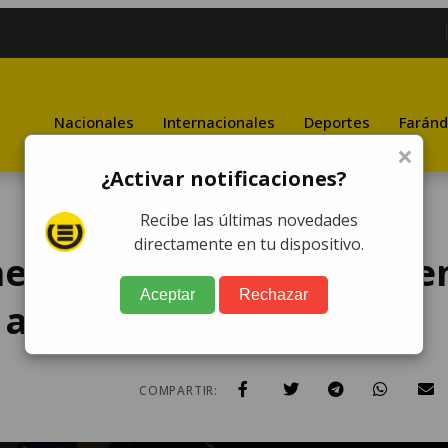
Nacionales
Internacionales
Deportes
Faránd
×
¿Activar notificaciones?
Recibe las últimas novedades
directamente en tu dispositivo.
nes dentro de avioneta e
Aceptar
Rechazar
 a cuatro
COMPARTIR: