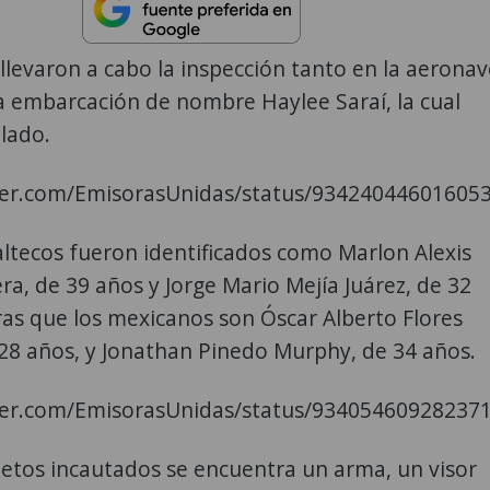
llevaron a cabo la inspección tanto en la aeronav
 embarcación de nombre Haylee Saraí, la cual
 lado.
tter.com/EmisorasUnidas/status/93424044601605
ltecos fueron identificados como Marlon Alexis
era, de 39 años y Jorge Mario Mejía Juárez, de 32
as que los mexicanos son Óscar Alberto Flores
28 años, y Jonathan Pinedo Murphy, de 34 años.
tter.com/EmisorasUnidas/status/93405460928237
jetos incautados se encuentra un arma, un visor