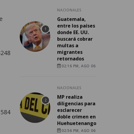
NACIONALES
e
Guatemala,
entre los países
donde EE. UU.
buscará cobrar
multas a
migrantes
3248
retornados
02:16 PM, AGO 06
NACIONALES
MP realiza
diligencias para
esclarecer
1584
doble crimen en
Huehuetenango
02:56 PM, AGO 06