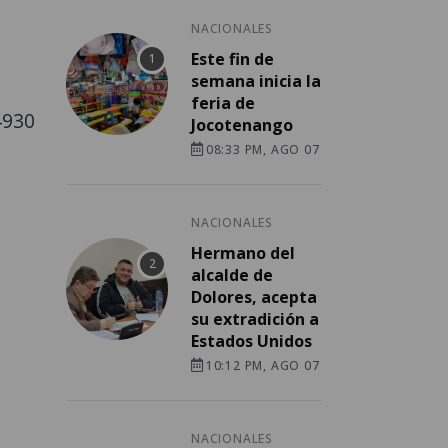
NACIONALES
Este fin de
semana inicia la
feria de
4930
Jocotenango
08:33 PM, AGO 07
NACIONALES
Hermano del
alcalde de
Dolores, acepta
su extradición a
Estados Unidos
10:12 PM, AGO 07
NACIONALES