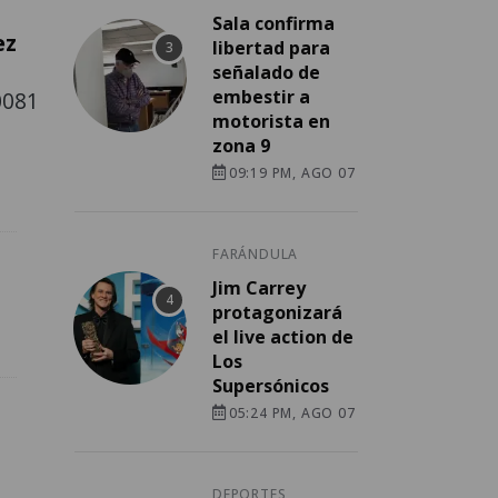
Sala confirma
ez
libertad para
señalado de
embestir a
0081
motorista en
zona 9
09:19 PM, AGO 07
FARÁNDULA
Jim Carrey
protagonizará
el live action de
Los
Supersónicos
05:24 PM, AGO 07
DEPORTES