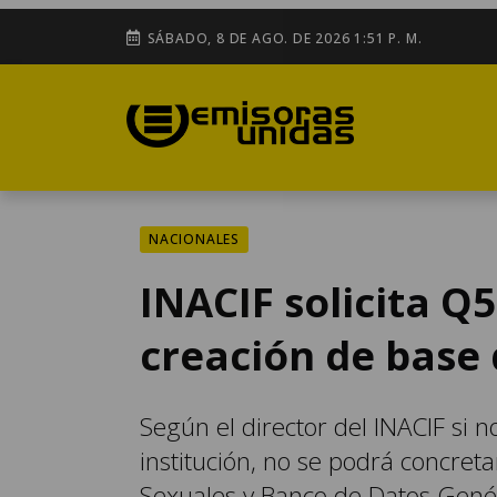
SÁBADO, 8 DE AGO. DE 2026 1:51 P. M.
NACIONALES
INACIF solicita Q
creación de base 
Según el director del INACIF si n
institución, no se podrá concreta
Sexuales y Banco de Datos Genét