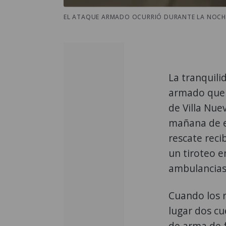
EL ATAQUE ARMADO OCURRIÓ DURANTE LA NOCHE E
La tranquil
armado que t
de Villa Nue
mañana de e
rescate reci
un tiroteo e
ambulancias 
Cuando los r
lugar dos cu
de arma de f