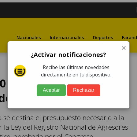
Nacionales
Internacionales
Deportes
Faránd
×
¿Activar notificaciones?
Recibe las últimas novedades
directamente en tu dispositivo.
50 millones para la
Aceptar
Rechazar
de datos genéticos
o se destina el presupuesto necesario a la
r la Ley del Registro Nacional de Agresores
ico, aprobada por el Congreso.