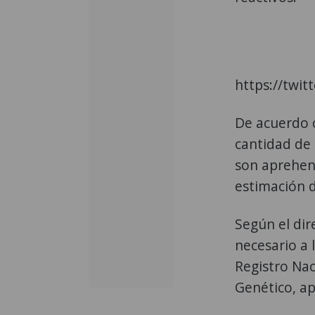
https://twi
De acuerdo 
cantidad de 
son aprehend
estimación d
Según el dir
necesario a 
Registro Na
Genético, a