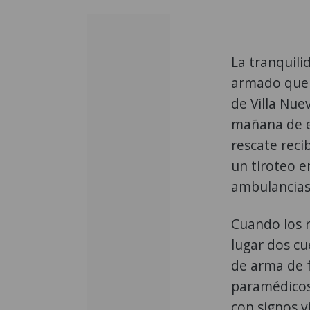
La tranquil
armado que t
de Villa Nue
mañana de e
rescate reci
un tiroteo e
ambulancias 
Cuando los r
lugar dos cu
de arma de f
paramédicos
con signos vi