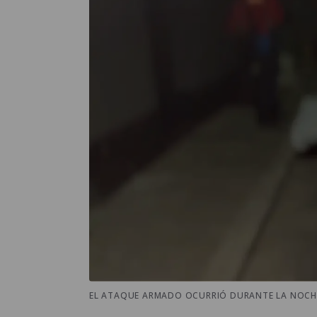
EL ATAQUE ARMADO OCURRIÓ DURANTE LA NOCHE E