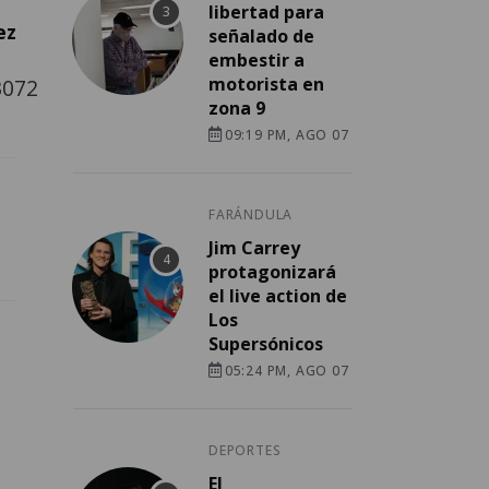
libertad para
ez
señalado de
embestir a
motorista en
3072
zona 9
09:19 PM, AGO 07
FARÁNDULA
Jim Carrey
protagonizará
el live action de
Los
Supersónicos
05:24 PM, AGO 07
DEPORTES
El