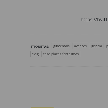
https://twi
guatemala
avances
justicia
p
ETIQUETAS:
cicig
caso plazas fantasmas