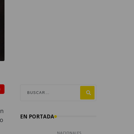
e
án
EN PORTADA
do
NACIONALES