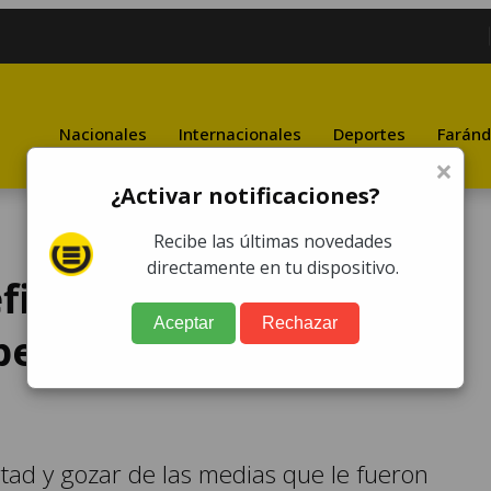
Nacionales
Internacionales
Deportes
Faránd
×
¿Activar notificaciones?
Recibe las últimas novedades
directamente en tu dispositivo.
ficiados con arresto
Aceptar
Rechazar
peran su libertad tras
tad y gozar de las medias que le fueron