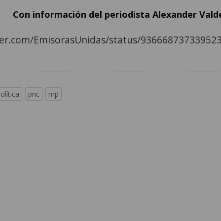
Con información del periodista Alexander Vald
tter.com/EmisorasUnidas/status/93666873733952
olítica
pnc
mp