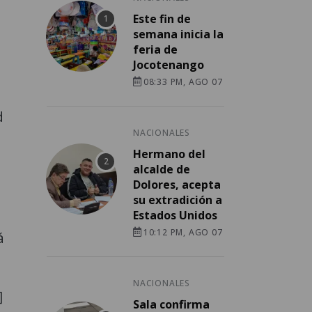
Este fin de
semana inicia la
feria de
Jocotenango
08:33 PM, AGO 07
d
NACIONALES
Hermano del
alcalde de
Dolores, acepta
su extradición a
Estados Unidos
10:12 PM, AGO 07
á
NACIONALES
]
Sala confirma