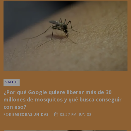
SALUD
¿Por qué Google quiere liberar más de 30
millones de mosquitos y qué busca conseguir
con eso?
POR
EMISORAS UNIDAS
03:57 PM, JUN 02