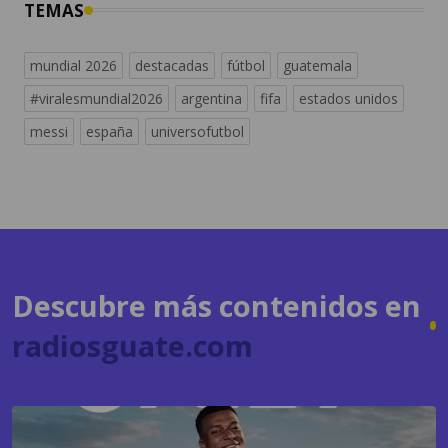
mundial 2026
destacadas
fútbol
guatemala
#viralesmundial2026
argentina
fifa
estados unidos
messi
españa
universofutbol
Descubre más contenidos en
radiosguate.com