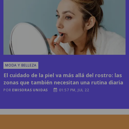
MODA Y BELLEZA
El cuidado de la piel va más allá del rostro: las
zonas que también necesitan una rutina diaria
POR
EMISORAS UNIDAS
01:57 PM, JUL 22
Horóscopos y más