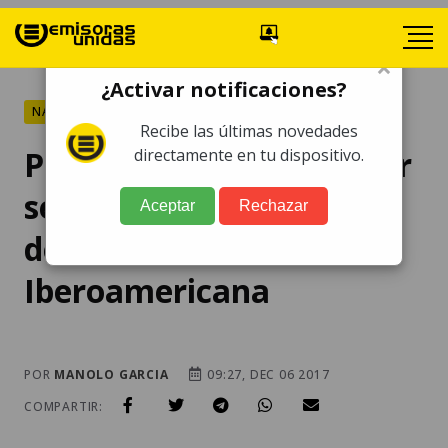
×
¿Activar notificaciones?
NACIONALES
Recibe las últimas novedades
Piden método para elegir
directamente en tu dispositivo.
secretaría pro tempore
Aceptar
Rechazar
de la Cumbre
Iberoamericana
POR
MANOLO GARCIA
09:27, DEC 06 2017
COMPARTIR: