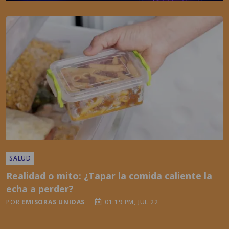
SALUD
Realidad o mito: ¿Tapar la comida caliente la
echa a perder?
POR
EMISORAS UNIDAS
01:19 PM, JUL 22