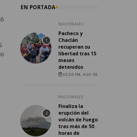
EN PORTADA
ló
NACIONALES
Pacheco y
Chaclán
S
recuperan su
mo
libertad tras 15
meses
detenidos
02:56 PM, AGO 05
NACIONALES
Finaliza la
erupción del
,
volcán de Fuego
tras más de 50
horas de