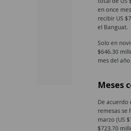
total de US 
en once mes
recibir US $
el Banguat.
Solo en novi
$646.30 mill
mes del año
Meses c
De acuerdo 
remesas se h
marzo (US $7
$723.70 mill