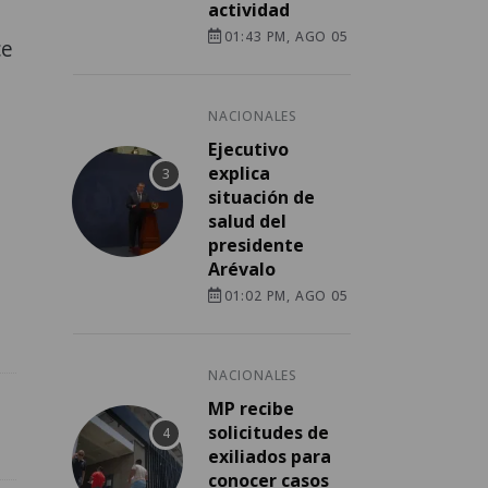
actividad
01:43 PM, AGO 05
ce
NACIONALES
Ejecutivo
explica
situación de
salud del
presidente
Arévalo
01:02 PM, AGO 05
NACIONALES
MP recibe
solicitudes de
exiliados para
conocer casos