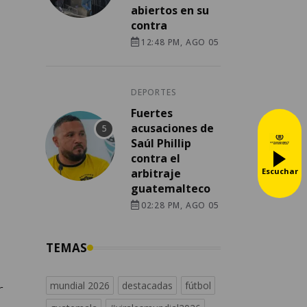
abiertos en su
contra
12:48 PM, AGO 05
DEPORTES
Fuertes
acusaciones de
Saúl Phillip
contra el
Escuchar
arbitraje
guatemalteco
02:28 PM, AGO 05
TEMAS
r
mundial 2026
destacadas
fútbol