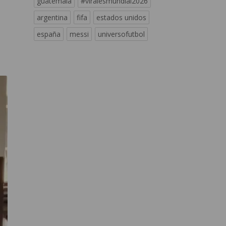
guatemala
#viralesmundial2026
argentina
fifa
estados unidos
españa
messi
universofutbol