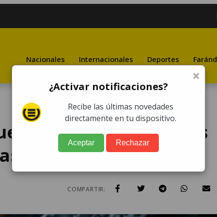
Nacionales
Internacionales
Deportes
Faránd
×
¿Activar notificaciones?
Recibe las últimas novedades
directamente en tu dispositivo.
uevo récord de remesas
Aceptar
Rechazar
as en 2017
COMPARTIR: