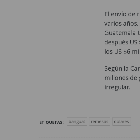
El envío de
varios años.
Guatemala U
después US $
los US $6 mi
Según la Can
millones de 
irregular.
banguat
remesas
dolares
ETIQUETAS: