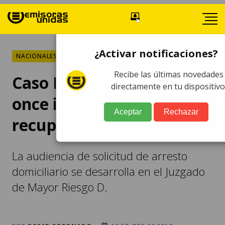
¿Activar notificaciones?
NACIONALES
Recibe las últimas novedades
Caso Lavado y Política:
directamente en tu dispositivo
once implicados buscan
Aceptar
Rechazar
recuperar su libertad
La audiencia de solicitud de arresto
domiciliario se desarrolla en el Juzgado
de Mayor Riesgo D.