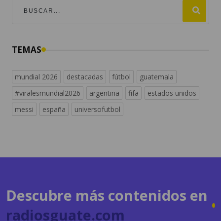
TEMAS
mundial 2026
destacadas
fútbol
guatemala
#viralesmundial2026
argentina
fifa
estados unidos
messi
españa
universofutbol
Descubre más contenidos en
radiosguate.com