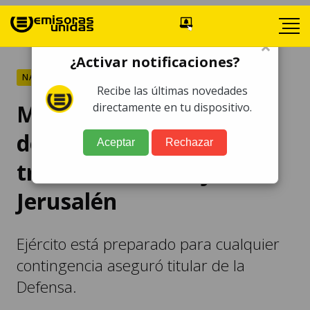
×
¿Activar notificaciones?
NACIONALES
Recibe las últimas novedades
Ministerio de la Defensa
directamente en tu dispositivo.
descarta amenazas por
Aceptar
Rechazar
traslado de Embajada a
Jerusalén
Ejército está preparado para cualquier
contingencia aseguró titular de la
Defensa.