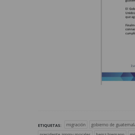
migración
gobierno de guatemal
ETIQUETAS:
presidente jimmy morales
heinz hiemann
mi