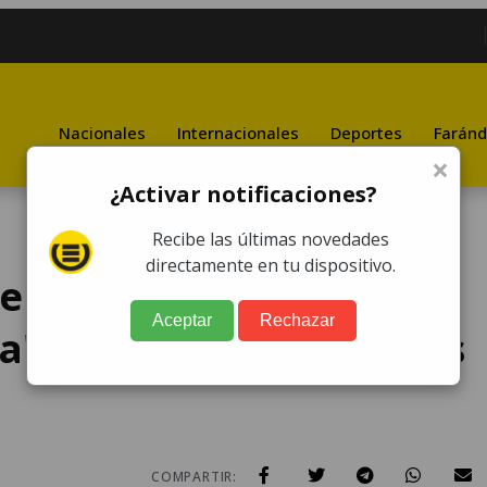
Nacionales
Internacionales
Deportes
Faránd
×
¿Activar notificaciones?
Recibe las últimas novedades
directamente en tu dispositivo.
temala "lamenta,
Aceptar
Rechazar
" políticas migratorias
COMPARTIR: