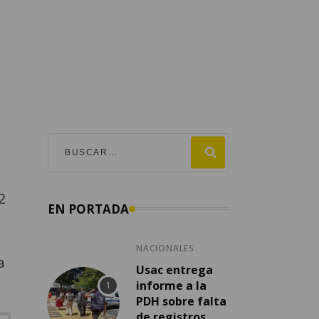
2
EN PORTADA
NACIONALES
a
Usac entrega
informe a la
PDH sobre falta
de registros