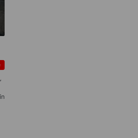
e
,
ín