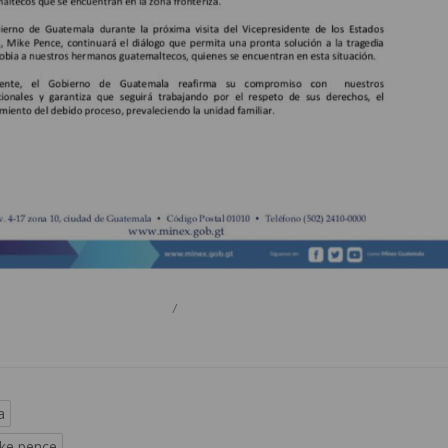
/
a
ke pence