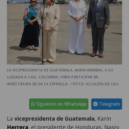
LA VICEPRESIDENTA DE GUATEMALA, KARIN HERRERA, A SU
LLEGADA A CALI, COLOMBIA, PARA PARTICIPAR EN
INVESTIDURA DE DE LA ESPRIELLA. / FOTO: ALCALDÍA DE CALI
Síguenos en WhatsApp
Telegram
La
vicepresidenta de Guatemala
, Karin
Herrera
, el presidente de Honduras, Nasry
Asfura; el primer ministro de Curazao,
Gilmar Pisas, llegaron este jueves a Cali