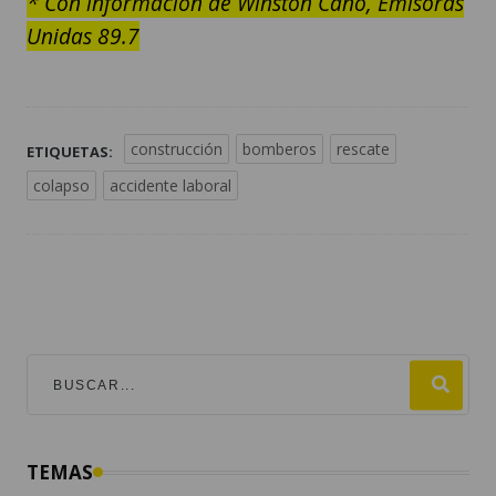
* Con información de Winston Cano, Emisoras
Unidas 89.7
construcción
bomberos
rescate
ETIQUETAS:
colapso
accidente laboral
TEMAS