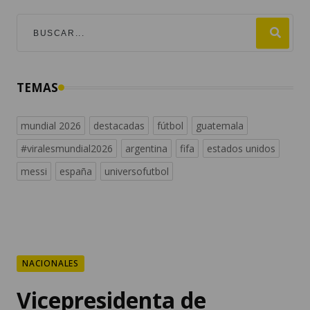
TEMAS
mundial 2026
destacadas
fútbol
guatemala
#viralesmundial2026
argentina
fifa
estados unidos
messi
españa
universofutbol
NACIONALES
Vicepresidenta de
Guatemala llega a Cali