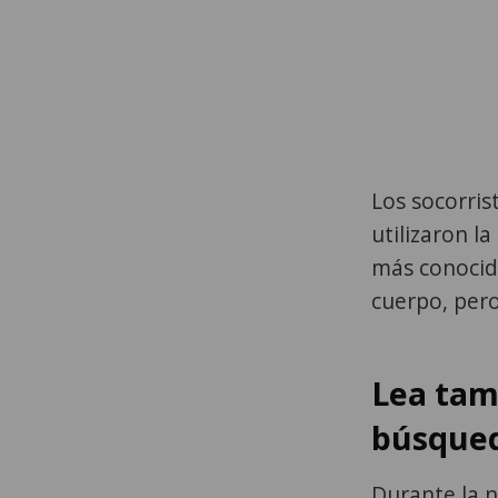
Los socorris
utilizaron l
más conocid
cuerpo, pero
Lea tam
búsqued
Durante la n