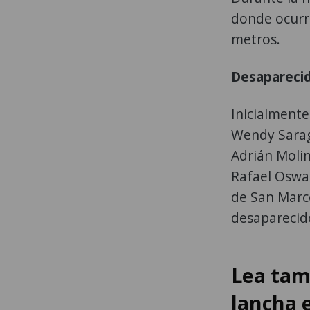
donde ocurr
metros.
Desapareci
Inicialmente
Wendy Sarag
Adrián Molin
Rafael Oswa
de San Marc
desaparecid
Lea tam
lancha e