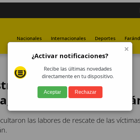
Nacionales
Internacionales
Deportes
Faránd
×
¿Activar notificaciones?
Recibe las últimas novedades
directamente en tu dispositivo.
ustra búsqueda de
Aceptar
Rechazar
agio en el Lago de Atitlá
ficultaron las labores de rescate de las víctima
án.