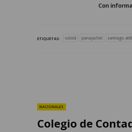
Con informa
sololá
panajachel
santiago atit
ETIQUETAS:
NACIONALES
Colegio de Contad