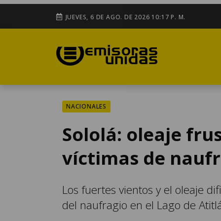
JUEVES, 6 DE AGO. DE 2026 10:17 P. M.
NACIONALES
Sololá: oleaje fr
víctimas de naufr
Los fuertes vientos y el oleaje di
del naufragio en el Lago de Atitl