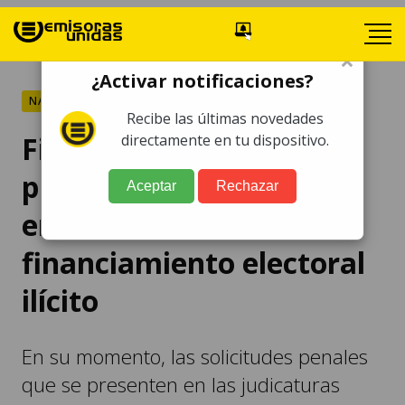
×
¿Activar notificaciones?
NACIONALES
Recibe las últimas novedades
Fiscalía analiza
directamente en tu dispositivo.
procedimiento a seguir
Aceptar
Rechazar
en casos de
financiamiento electoral
ilícito
En su momento, las solicitudes penales
que se presenten en las judicaturas