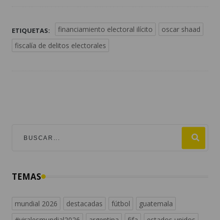
financiamiento electoral ilícito
oscar shaad
ETIQUETAS:
fiscalía de delitos electorales
TEMAS
mundial 2026
destacadas
fútbol
guatemala
#viralesmundial2026
argentina
fifa
estados unidos