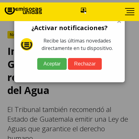
×
¿Activar notificaciones?
NACIONALES
Recibe las últimas novedades
Indígenas piden al
directamente en tu dispositivo.
Gobierno que cumpla
Aceptar
Rechazar
resolución del Tribunal
del Agua
El Tribunal también recomendó al
Estado de Guatemala emitir una Ley de
Aguas que garantice el derecho
humano.