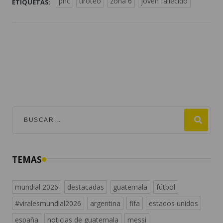
pnc
tiroteo
zona 6
joven fallecido
ETIQUETAS:
TEMAS
mundial 2026
destacadas
guatemala
fútbol
#viralesmundial2026
argentina
fifa
estados unidos
españa
noticias de guatemala
messi