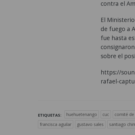
contra el A
El Ministeri
de fuego a A
fue hasta es
consignaron 
sobre el pos
https://sou
rafael-captu
huehuetenango
cuc
comité de
ETIQUETAS:
francisca aguilar
gustavo sales
santiago chi