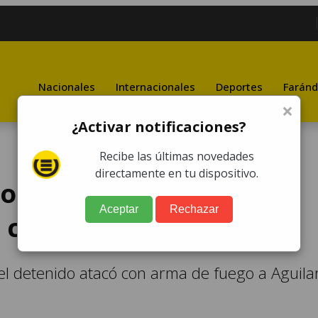
Nacionales
Internacionales
Deportes
Faránd
×
¿Activar notificaciones?
Recibe las últimas novedades
directamente en tu dispositivo.
o responsable de
Aceptar
Rechazar
a campesina del CUC
e el detenido atacó con arma de fuego a Aguila