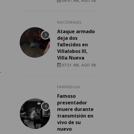
06:47 AM, AGO 08
NACIONALES
Ataque armado
deja dos
fallecidos en
Villalobos III,
Villa Nueva
07:31 AM, AGO 08
-
FARÁNDULA
Famoso
presentador
muere durante
transmisión en
vivo de su
nuevo