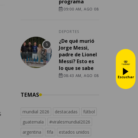
programa
09:00 AM, AGO 08
DEPORTES
¿De qué murió
Jorge Messi,
padre de Lionel
Messi? Esto es
lo que se sabe
08:43 AM, AGO 08
Escuchar
TEMAS
s
mundial 2026
destacadas
fútbol
guatemala
#viralesmundial2026
argentina
fifa
estados unidos