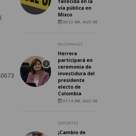
fallecida en la
vía pública en
Mixco
l
06:32 AM, AGO 06
NACIONALES
Herrera
participará en
ceremonia de
investidura del
80673
presidente
electo de
Colombia
07:14 AM, AGO 06
DEPORTES
¡Cambio de