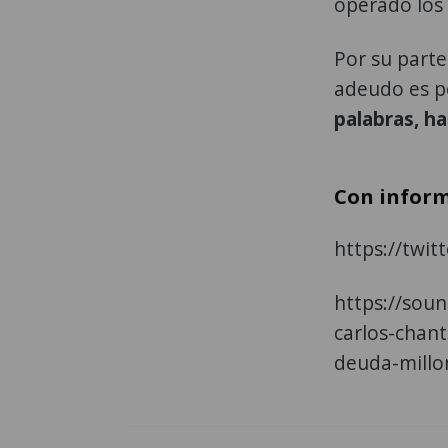
operado los
Por su parte
adeudo es p
palabras, h
Con inform
https://twi
https://sou
carlos-chan
deuda-millo