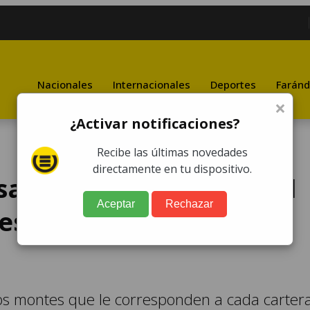
Nacionales
Internacionales
Deportes
Faránd
×
¿Activar notificaciones?
Recibe las últimas novedades
directamente en tu dispositivo.
sa, Gobernación y Salud
Aceptar
Rechazar
s por servicio de
os montes que le corresponden a cada carter