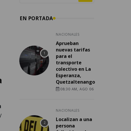
n
EN PORTADA
NACIONALES
Aprueban
nuevas tarifas
para el
transporte
colectivo en La
Esperanza,
a
Quetzaltenango
08:30 AM, AGO 06
a
NACIONALES
y
Localizan a una
persona