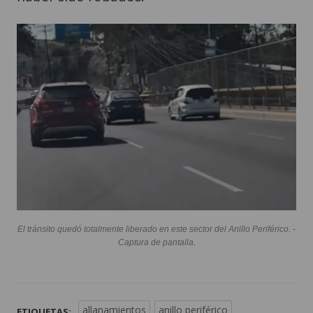
El tránsito quedó totalmente liberado en este sector del Anillo Periférico. -
Captura de pantalla.
allanamientos
anillo periférico
ETIQUETAS: