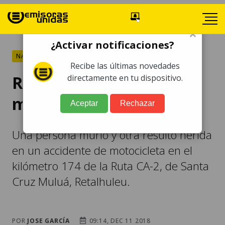
×
¿Activar notificaciones?
NACIONALES
Recibe las últimas novedades
Retalhuleu: motorista
directamente en tu dispositivo.
muere en accidente
Aceptar
Rechazar
Una persona murió y otra resultó herida
en un accidente de motocicleta en el
kilómetro 174 de la Ruta CA-2, de Santa
Cruz Muluá, Retalhuleu.
POR
JOSE GARCÍA
09:14, DEC 11 2018