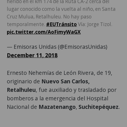
herido en el km 174 de la Ruta CA-2 cerca del
lugar conocido como la vuelta al niño, en Santa
Cruz Mulua, Retalhuleu. No hay paso
temporalmente.
#EUTránsito
Vía: Jorge Tizol.
pic.twitter.com/AoFimyWaGX
— Emisoras Unidas (@EmisorasUnidas)
December 11, 2018
Ernesto Nehemías de León Rivera, de 19,
originario de
Nuevo San Carlos,
Retalhuleu
, fue auxiliado y trasladado por
bomberos a la emergencia del Hospital
Nacional de
Mazatenango
,
Suchitepéquez
.