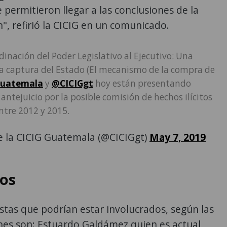
 permitieron llegar a las conclusiones de la
n", refirió la CICIG en un comunicado.
inación del Poder Legislativo al Ejecutivo: Una
la captura del Estado (El mecanismo de la compra de
uatemala
y
@CICIGgt
hoy están presentando
 antejuicio por la posible comisión de hechos ilícitos
ntre 2012 y 2015.
e la CICIG Guatemala (@CICIGgt)
May 7, 2019
os
stas que podrían estar involucrados, según las
nes son: Estuardo Galdámez quien es actual