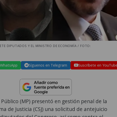
ETE DIPUTADOS Y EL MINISTRO DE ECONOMÍA / FOTO:
 WhatsApp
Síguenos en Telegram
Suscríbete en YouTub
o Público (MP) presentó en gestión penal de la
a de Justicia (CSJ) una solicitud de antejuicio
 diputados del Congreso, así como contra el