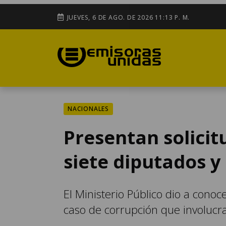
JUEVES, 6 DE AGO. DE 2026 11:13 P. M.
NACIONALES
Presentan solicit
siete diputados y
El Ministerio Público dio a cono
caso de corrupción que involucr