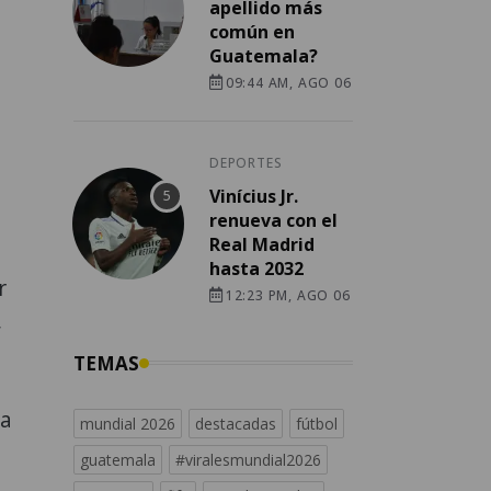
apellido más
común en
Guatemala?
09:44 AM, AGO 06
DEPORTES
Vinícius Jr.
renueva con el
Real Madrid
e
hasta 2032
r
12:23 PM, AGO 06
,
TEMAS
la
mundial 2026
destacadas
fútbol
guatemala
#viralesmundial2026