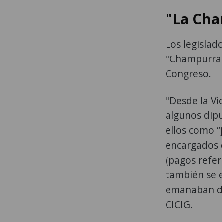
"La Ch
Los legisla
"Champurrada
Congreso.
"Desde la Vi
algunos dip
ellos como “
encargados d
(pagos refe
también se e
emanaban de 
CICIG.