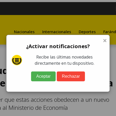
Nacionales
Internacionales
Deportes
Faránd
×
¿Activar notificaciones?
Recibe las últimas novedades
directamente en tu dispositivo.
ud de antejuicio contra
Aceptar
Rechazar
 el Ministro de Economía
cer que estas acciones obedecen a un nuevo
a al Ministerio de Economía