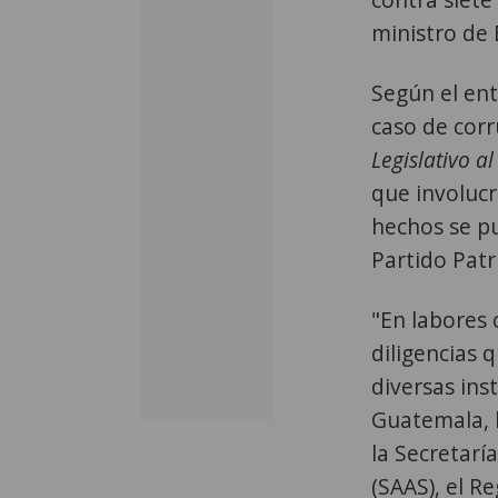
ministro de 
Según el ent
caso de cor
Legislativo a
que involucr
hechos se p
Partido Patr
"En labores 
diligencias 
diversas ins
Guatemala, 
la Secretarí
(SAAS), el R