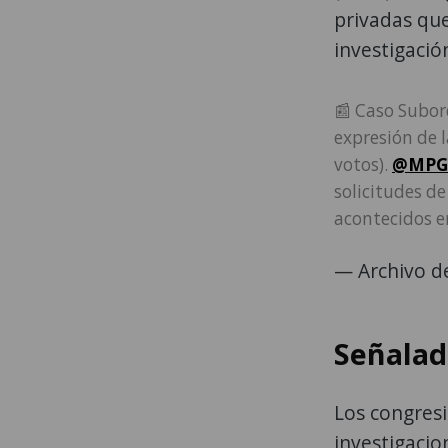
privadas que
investigació
📰 Caso Subord
expresión de 
votos).
@MPG
solicitudes de
acontecidos e
— Archivo d
Señalad
Los congresi
investigacio