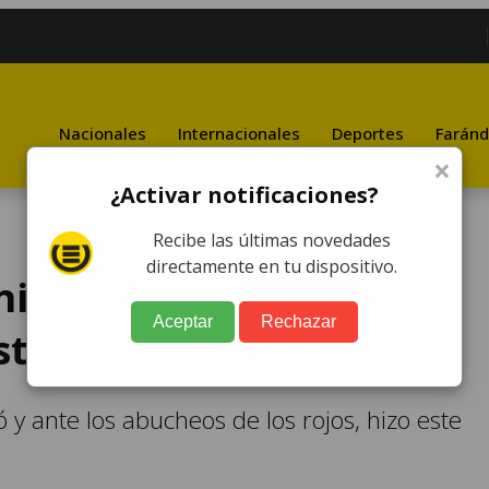
Nacionales
Internacionales
Deportes
Faránd
×
¿Activar notificaciones?
Recibe las últimas novedades
directamente en tu dispositivo.
icaciones provoca a la
Aceptar
Rechazar
sta señal
 y ante los abucheos de los rojos, hizo este