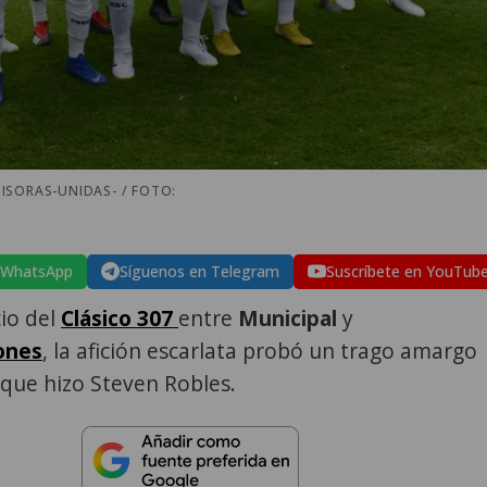
ISORAS-UNIDAS- / FOTO:
 WhatsApp
Síguenos en Telegram
Suscríbete en YouTub
cio del
Clásico 307
entre
Municipal
y
ones
, la afición escarlata probó un trago amargo
 que hizo Steven Robles.