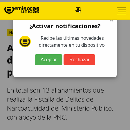
×
¿Activar notificaciones?
NACIONALES
Recibe las últimas novedades
Allanan hangares y la
directamente en tu dispositivo.
dirección de aeronáutica
Aceptar
Rechazar
por narcotráfico
En total son 13 allanamientos que
realiza la Fiscalía de Delitos de
Narcoactividad del Ministerio Público,
con apoyo de la PNC.