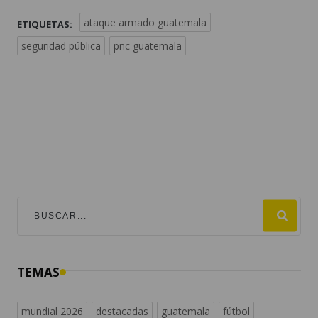
ataque armado guatemala
ETIQUETAS:
seguridad pública
pnc guatemala
TEMAS
mundial 2026
destacadas
guatemala
fútbol
#viralesmundial2026
argentina
fifa
estados unidos
españa
noticias de guatemala
messi