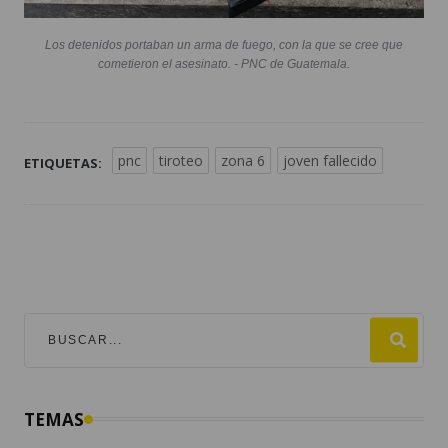
Los detenidos portaban un arma de fuego, con la que se cree que
cometieron el asesinato. - PNC de Guatemala.
pnc
tiroteo
zona 6
joven fallecido
ETIQUETAS:
TEMAS