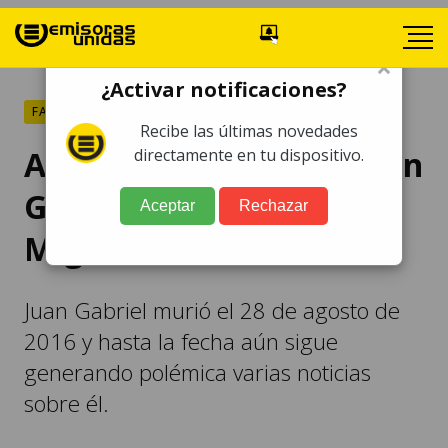
×
¿Activar notificaciones?
FARÁNDULA
Recibe las últimas novedades
Audio revela por qué Juan
directamente en tu dispositivo.
Gabriel envidiaba a Luis
Aceptar
Rechazar
Miguel
Juan Gabriel murió el 28 de agosto de
2016 y hasta la fecha aún sigue
generando polémica varias noticias
sobre él.