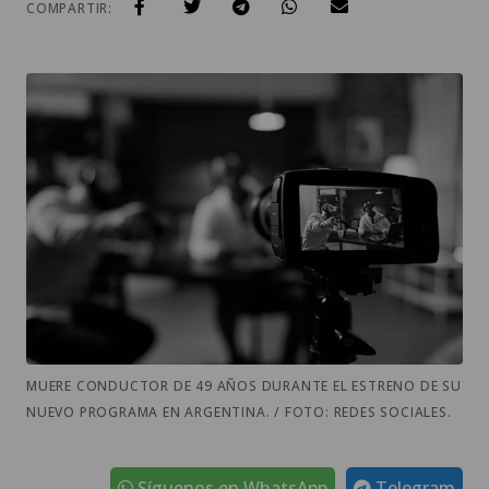
COMPARTIR:
MUERE CONDUCTOR DE 49 AÑOS DURANTE EL ESTRENO DE SU
NUEVO PROGRAMA EN ARGENTINA. / FOTO: REDES SOCIALES.
Síguenos en WhatsApp
Telegram