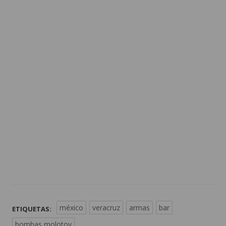
méxico
veracruz
armas
bar
ETIQUETAS:
bombas molotov