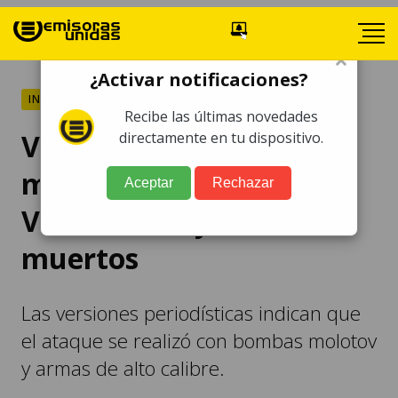
×
¿Activar notificaciones?
INTERNACIONALES
Recibe las últimas novedades
VIDEO | Con bombas
directamente en tu dispositivo.
molotov atacan bar en
Aceptar
Rechazar
Veracruz; hay unos 23
muertos
Las versiones periodísticas indican que
el ataque se realizó con bombas molotov
y armas de alto calibre.