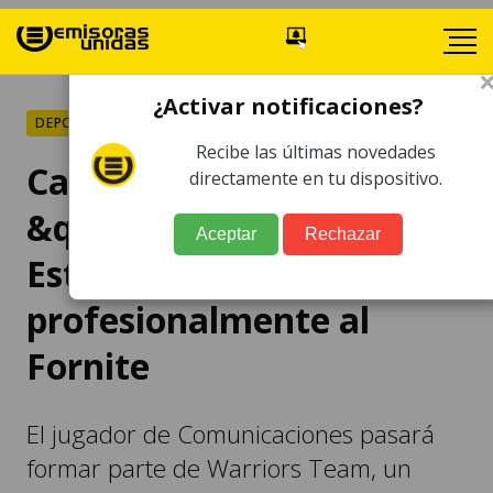
¿Activar notificaciones?
DEPORTES
Recibe las últimas novedades
Carlos
directamente en tu dispositivo.
&quot;Chava&quot;
Aceptar
Rechazar
Estrada jugará
profesionalmente al
Fornite
El jugador de Comunicaciones pasará
formar parte de Warriors Team, un