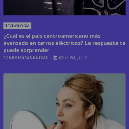
TECNOLOGÍA
¿Cuál es el país centroamericano más
avanzado en carros eléctricos? La respuesta te
puede sorprender
POR
EMISORAS UNIDAS
03:41 PM, JUL 21