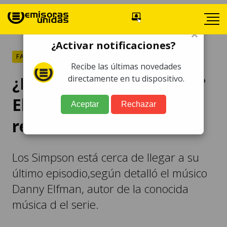
×
¿Activar notificaciones?
FARÁNDULA
Recibe las últimas novedades
¿El fin de "Los Simpson"?
directamente en tu dispositivo.
El compositor de la serie
Aceptar
Rechazar
revela detalles
Los Simpson está cerca de llegar a su
último episodio,según detalló el músico
Danny Elfman, autor de la conocida
música d el serie.