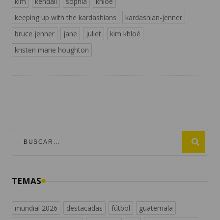
kim
kendall
sophia
khloé
keeping up with the kardashians
kardashian-jenner
bruce jenner
jane
juliet
kim khloé
kristen marie houghton
TEMAS
mundial 2026
destacadas
fútbol
guatemala