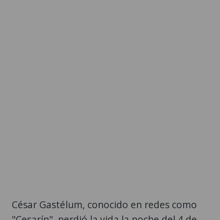
César Gastélum, conocido en redes como
"Cesarín", perdió la vida la noche del 4 de