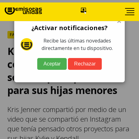
×
¿Activar notificaciones?
FARÁNDULA
Recibe las últimas novedades
Kris Jenner revela
directamente en tu dispositivo.
controversial detalle
Aceptar
Rechazar
sobre el plan que tenía
para sus hijas menores
Kris Jenner compartió por medio de un
video que se compartió en Instagram
que tenía pensado otros proyectos para
sus hijas Kylie y Kendall.