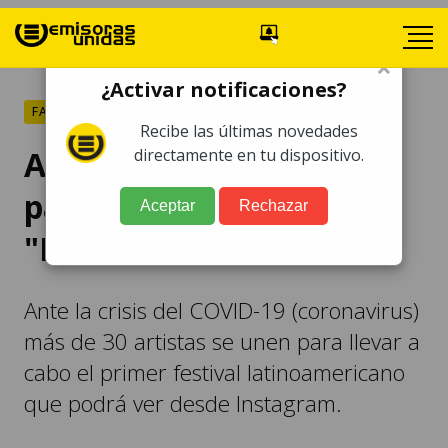
×
¿Activar notificaciones?
FARÁNDULA
Recibe las últimas novedades
Artistas latinos se unen
directamente en tu dispositivo.
para festival online
Aceptar
Rechazar
"Desde tu casa"
Ante la crisis del COVID-19 (coronavirus)
más de 30 artistas se unen para llevar a
cabo el primer festival latinoamericano
que podrá ver desde Instagram.