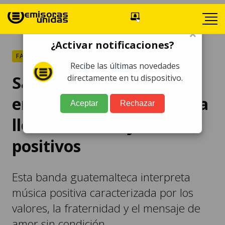
×
¿Activar notificaciones?
FARÁNDULA
Recibe las últimas novedades
Saeta despierta
directamente en tu dispositivo.
emociones con su música
Aceptar
Rechazar
llena de mensajes
positivos
Esta banda guatemalteca interpreta
música positiva caracterizada por los
valores, la fraternidad y el mensaje de
amor sin condición.