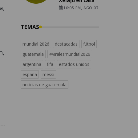
Xelajú en casa
a,
10:05 PM, AGO 07
TEMAS
mundial 2026
destacadas
fútbol
n,
guatemala
#viralesmundial2026
argentina
fifa
estados unidos
españa
messi
noticias de guatemala