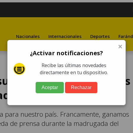
Nacionales
Internacionales
Deportes
Faránd
×
¿Activar notificaciones?
Recibe las últimas novedades
directamente en tu dispositivo.
upuesto "fraude" en las
Aceptar
Rechazar
tados Unidos
sa para nuestro país. Francamente, ganamos
ueda de prensa durante la madrugada del