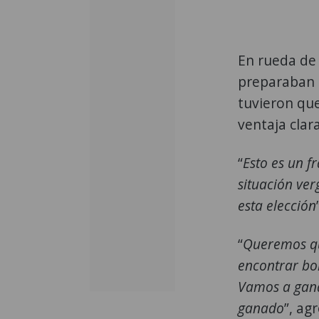
En rueda de 
preparaban p
tuvieron que
ventaja clara
“
Esto es un f
situación ve
esta elección
“
Queremos qu
encontrar bol
Vamos a gana
ganado
”, ag