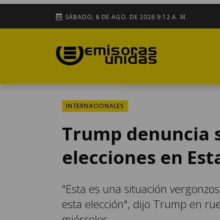
SÁBADO, 8 DE AGO. DE 2026 9:12 A. M.
INTERNACIONALES
Trump denuncia s
elecciones en Es
"Esta es una situación vergonzo
esta elección", dijo Trump en r
miércoles.