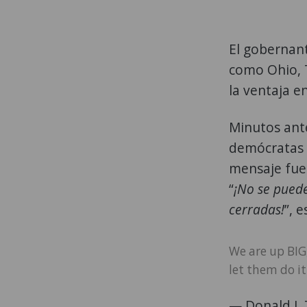
El gobernant
como Ohio, T
la ventaja e
Minutos ante
demócratas d
mensaje fue 
“
¡No se puede
cerradas!
”, 
We are up BIG,
let them do it
— Donald J.