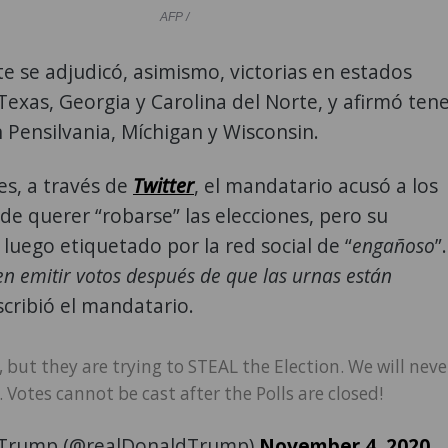
AFP /
e se adjudicó, asimismo, victorias en estados
exas, Georgia y Carolina del Norte, y afirmó ten
n Pensilvania, Míchigan y Wisconsin.
s, a través de
Twitter
, el mandatario acusó a los
e querer “robarse” las elecciones, pero su
luego etiquetado por la red social de “
engañoso
”.
n emitir votos después de que las urnas están
escribió el mandatario.
 but they are trying to STEAL the Election. We will neve
. Votes cannot be cast after the Polls are closed!
 Trump (@realDonaldTrump)
November 4, 2020