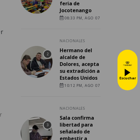
feria de
Jocotenango
08:33 PM, AGO 07
er
NACIONALES
Hermano del
alcalde de
Dolores, acepta
su extradición a
Estados Unidos
Escuchar
10:12 PM, AGO 07
NACIONALES
r
Sala confirma
libertad para
señalado de
embestir a