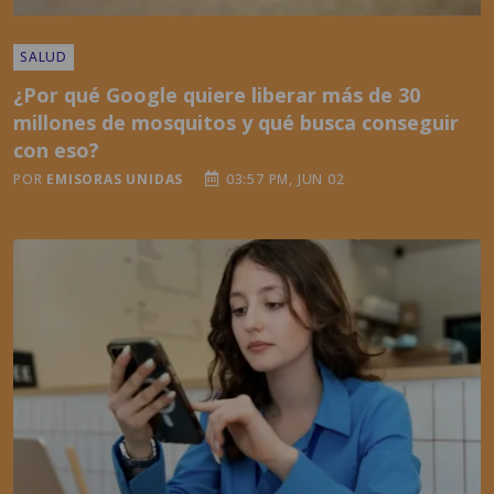
¿Por qué Google quiere liberar más de 30
millones de mosquitos y qué busca conseguir
con eso?
POR
EMISORAS UNIDAS
03:57 PM, JUN 02
TENDENCIAS