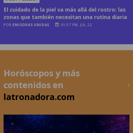
POR
EMISORAS UNIDAS
01:57 PM, JUL 22
Horóscopos y más
contenidos en
latronadora.com