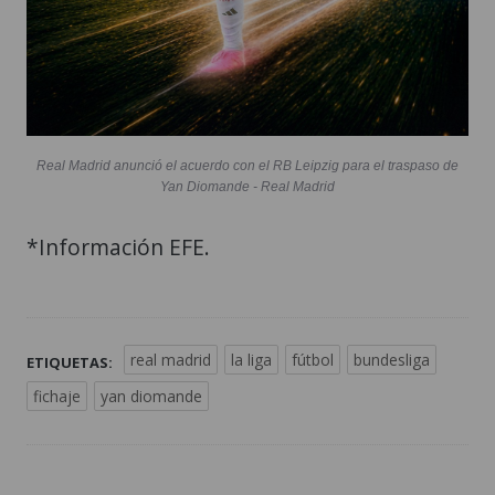
Real Madrid anunció el acuerdo con el RB Leipzig para el traspaso de
Yan Diomande - Real Madrid
*Información EFE.
real madrid
la liga
fútbol
bundesliga
ETIQUETAS:
fichaje
yan diomande