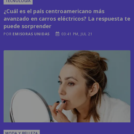
avanzado en carros eléctricos? La respuesta te
puede sorprender
POR
EMISORAS UNIDAS
03:41 PM, JUL 21
MODA Y BELLEZA
El cuidado de la piel va más allá del rostro: las
zonas que también necesitan una rutina diaria