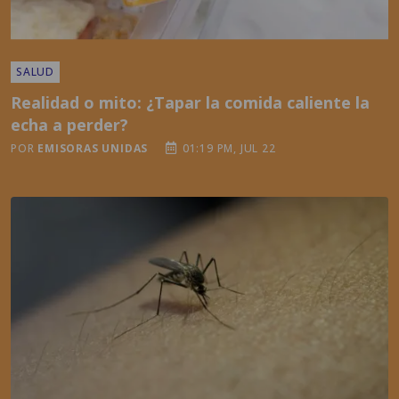
SALUD
Realidad o mito: ¿Tapar la comida caliente la
echa a perder?
POR
EMISORAS UNIDAS
01:19 PM, JUL 22
SALUD