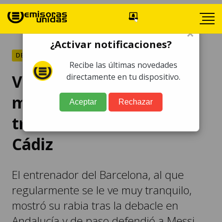
×
¿Activar notificaciones?
DEPORTES
Recibe las últimas novedades
VIDEO. Koeman se
directamente en tu dispositivo.
molesta con su equipo
Aceptar
Rechazar
tras la derrota ante el
Cádiz
El entrenador del Barcelona, al que
regularmente se le ve muy tranquilo,
mostró su rabia tras la debacle en
Andalucía y de paso defendió a Messi.