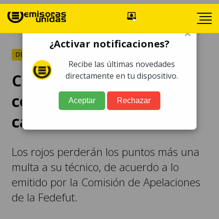
×
¿Activar notificaciones?
DEPORTES
Recibe las últimas novedades
Cobán Imperial se queda
directamente en tu dispositivo.
con los tres puntos en el
Aceptar
Rechazar
caso Navarro
Los rojos perderán los puntos más una
multa a su técnico, de acuerdo a lo
emitido por la Comisión de Apelaciones
de la Fedefut.