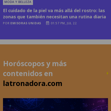
zonas que también necesitan una rutina diaria
POR
EMISORAS UNIDAS
01:57 PM, JUL 22
Horóscopos y más
contenidos en
latronadora.com