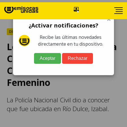
×
¿Activar notificaciones?
DEPORTES
Recibe las últimas novedades
Localizan a Sharon Santa
directamente en tu dispositivo.
Cruz, confirmó el club
Aceptar
Rechazar
Comunicaciones
Femenino
La Policía Nacional Civil dio a conocer
que fue ubicada en Río Dulce, Izabal.