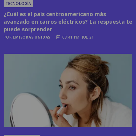
avanzado en carros eléctricos? La respuesta te
puede sorprender
POR
EMISORAS UNIDAS
03:41 PM, JUL 21
MODA Y BELLEZA
El cuidado de la piel va más allá del rostro: las